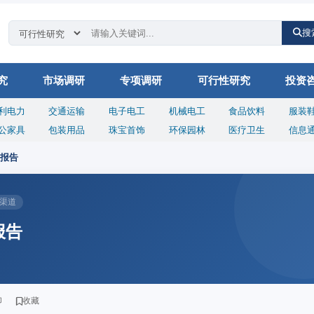
搜
究
市场调研
专项调研
可行性研究
投资
利电力
交通运输
电子电工
机械电工
食品饮料
服装
公家具
包装用品
珠宝首饰
环保园林
医疗卫生
信息
究报告
件渠道
报告
印
收藏