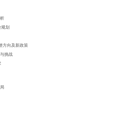
分析
业规划
调整方向及新政策
遇与挑战
求
格局