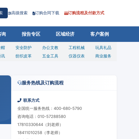
高级搜索
订购合同下载
订购流程及付款方式
索
咨询
报告专区
区域经济
客户案例
鞋帽
安全防护
办公文教
工程机械
玩具礼品
通讯
纺织皮革
五金工具
仪器仪表
商业服务
服务热线及订购流程
联系方式
全国统一服务热线：400-680-5790
咨询电话：010-57288580
17810330644（刘老师）
18411010258（李老师）