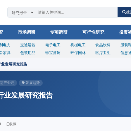
搜
究
市场调研
专项调研
可行性研究
投资
利电力
交通运输
电子电工
机械电工
食品饮料
服装
公家具
包装用品
珠宝首饰
环保园林
医疗卫生
信息
行业发展研究报告
需产业链
发展趋势
筒行业发展研究报告
印
收藏