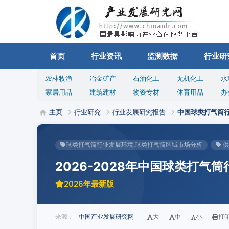
首页
行业资讯
监测数据
行业研
农林牧渔
冶金矿产
石油化工
无机化工
水
家居用品
建筑建材
物资专材
体育用品
办
主页
行业研究
行业发展研究报告
中国球类打气筒
球类打气筒行业发展环境,球类打气筒区域市场分析
供
2026-2028年中国球类打气
2026年最新版
来源：
中国产业发展研究网
大
中
小
打