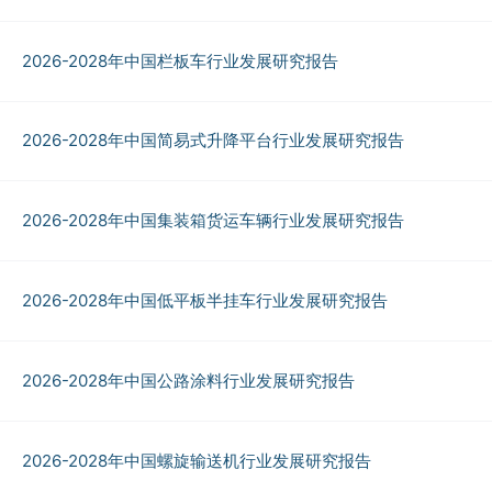
2026-2028年中国栏板车行业发展研究报告
2026-2028年中国简易式升降平台行业发展研究报告
2026-2028年中国集装箱货运车辆行业发展研究报告
2026-2028年中国低平板半挂车行业发展研究报告
2026-2028年中国公路涂料行业发展研究报告
2026-2028年中国螺旋输送机行业发展研究报告