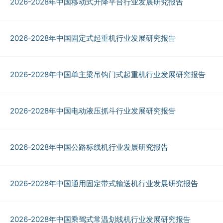
2026-2028年中国移动式升降平台行业发展研究报告
2026-2028年中国固定式起重机行业发展研究报告
2026-2028年中国单主梁吊钩门式起重机行业发展研究报告
2026-2028年中国电动液压抓斗行业发展研究报告
2026-2028年中国公路标线机行业发展研究报告
2026-2028年中国通用固定带式输送机行业发展研究报告
2026-2028年中国乘驾式常温划线机行业发展研究报告