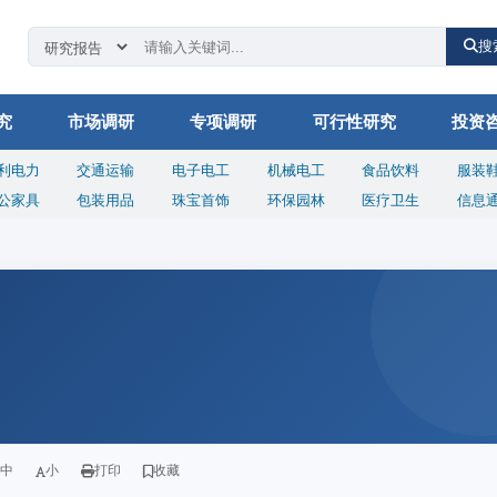
搜
究
市场调研
专项调研
可行性研究
投资
利电力
交通运输
电子电工
机械电工
食品饮料
服装
公家具
包装用品
珠宝首饰
环保园林
医疗卫生
信息
中
小
打印
收藏