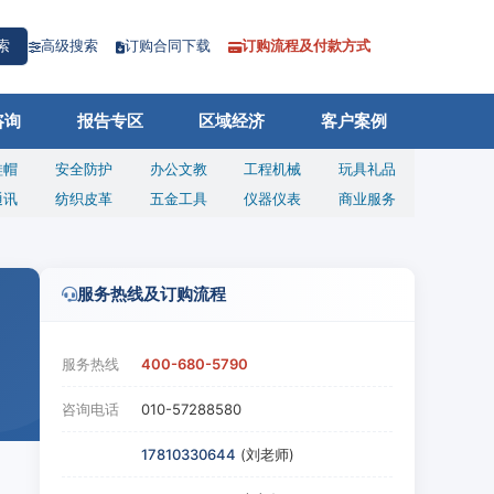
高级搜索
订购合同下载
订购流程及付款方式
索
咨询
报告专区
区域经济
客户案例
鞋帽
安全防护
办公文教
工程机械
玩具礼品
通讯
纺织皮革
五金工具
仪器仪表
商业服务
服务热线及订购流程
服务热线
400-680-5790
咨询电话
010-57288580
17810330644
(刘老师)