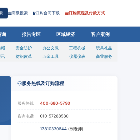
高级搜索
订购合同下载
订购流程及付款方式
索
咨询
报告专区
区域经济
客户案例
鞋帽
安全防护
办公文教
工程机械
玩具礼品
通讯
纺织皮革
五金工具
仪器仪表
商业服务
服务热线及订购流程
服务热线
400-680-5790
咨询电话
010-57288580
17810330644
(刘老师)