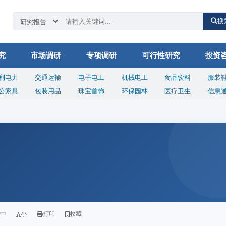
搜
究
市场调研
专项调研
可行性研究
投资
利电力
交通运输
电子电工
机械电工
食品饮料
服装
公家具
包装用品
珠宝首饰
环保园林
医疗卫生
信息
中
小
打印
收藏