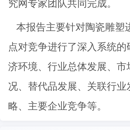
究网专家团队共同完成。
本报告主要针对陶瓷雕塑
点对竞争进行了深入系统的
济环境、行业总体发展、市
况、替代品发展、关联行业
略、主要企业竞争等。