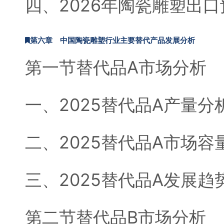
四、2026年陶瓷雕塑出口
第六章 中国陶瓷雕塑行业主要替代产品发展分析
第一节替代品A市场分析
一、2025替代品A产量分
二、2025替代品A市场容
三、2025替代品A发展趋
第二节替代品B市场分析