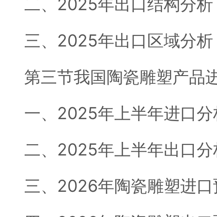
二、2025年出口结构分析
三、2025年出口区域分析
第三节我国陶瓷雕塑产品
一、2025年上半年进口分
二、2025年上半年出口分
三、2026年陶瓷雕塑进口