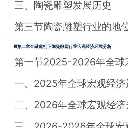
三、陶瓷雕塑发展历史
第三节陶瓷雕塑行业的地
第二章金融危机下陶瓷雕塑行业宏观经济环境分析
第一节2025-2026年全
一、2025年全球宏观经
二、2026年全球宏观经
三、2026-2026年全球