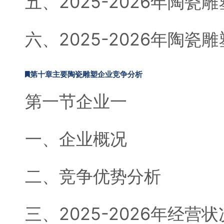
五、2025-2026年陶
六、2025-2026年陶
第十章主要陶瓷雕塑企业竞争分析
第一节企业一
一、企业概况
二、竞争优势分析
三、2025-2026年经营状