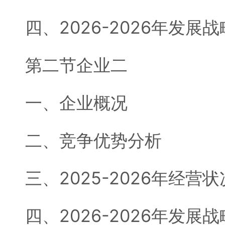
四、2026-2026年发展战
第二节企业二
一、企业概况
二、竞争优势分析
三、2025-2026年经营状
四、2026-2026年发展战