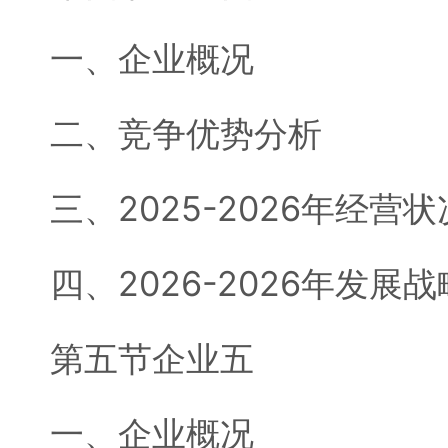
一、企业概况
二、竞争优势分析
三、2025-2026年经营状
四、2026-2026年发展战
第五节企业五
一、企业概况