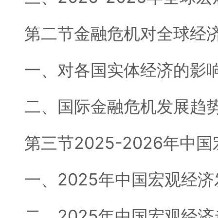
第二节金融危机对全球经
一、对各国实体经济的影
二、国际金融危机发展趋
第三节2025-2026年
一、2025年中国宏观经
二、2025年中国宏观经