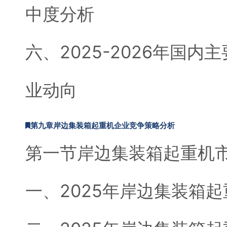
中度分析
六、2025-2026年国
业动向
第九章岸边集装箱起重机企业竞争策略分析
第一节岸边集装箱起重机
一、2025年岸边集装箱