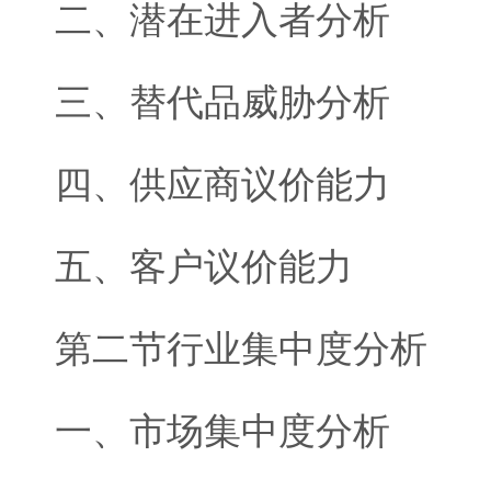
二、潜在进入者分析
三、替代品威胁分析
四、供应商议价能力
五、客户议价能力
第二节行业集中度分析
一、市场集中度分析