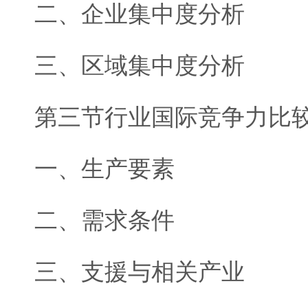
二、企业集中度分析
三、区域集中度分析
第三节行业国际竞争力比
一、生产要素
二、需求条件
三、支援与相关产业