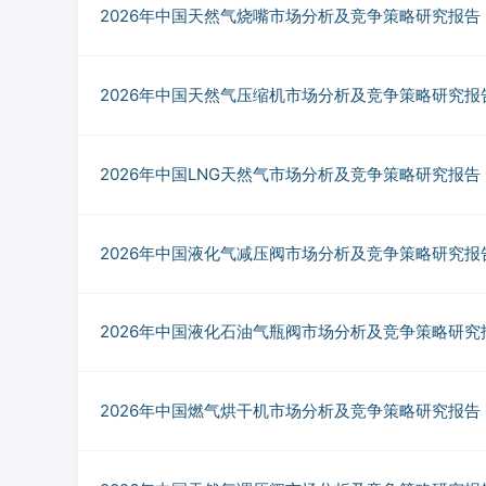
2026年中国天然气烧嘴市场分析及竞争策略研究报告
2026年中国天然气压缩机市场分析及竞争策略研究报
2026年中国LNG天然气市场分析及竞争策略研究报告
2026年中国液化气减压阀市场分析及竞争策略研究报
2026年中国液化石油气瓶阀市场分析及竞争策略研究
2026年中国燃气烘干机市场分析及竞争策略研究报告