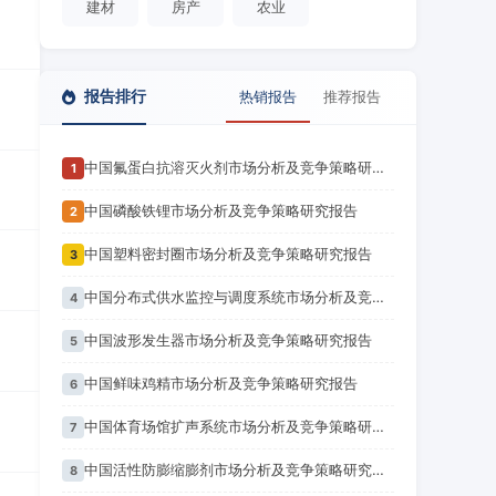
建材
房产
农业
报告排行
热销报告
推荐报告
中国氟蛋白抗溶灭火剂市场分析及竞争策略研究报告
1
中国磷酸铁锂市场分析及竞争策略研究报告
2
中国塑料密封圈市场分析及竞争策略研究报告
3
中国分布式供水监控与调度系统市场分析及竞争策略研究报告
4
中国波形发生器市场分析及竞争策略研究报告
5
中国鲜味鸡精市场分析及竞争策略研究报告
6
中国体育场馆扩声系统市场分析及竞争策略研究报告
7
中国活性防膨缩膨剂市场分析及竞争策略研究报告
8