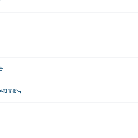
告
告
略研究报告