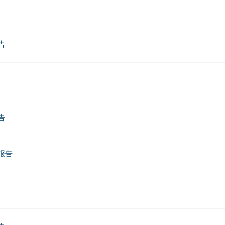
告
告
报告