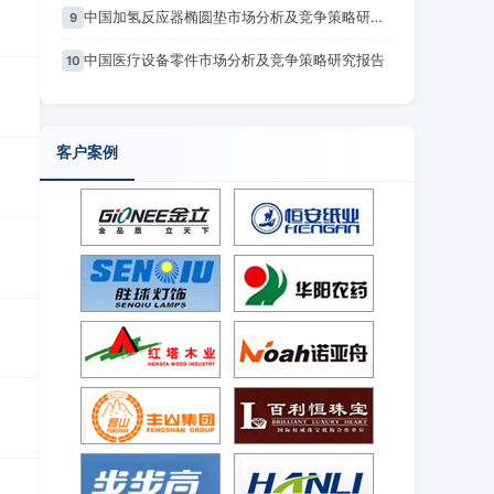
中国加氢反应器椭圆垫市场分析及竞争策略研究报告
9
中国医疗设备零件市场分析及竞争策略研究报告
10
客户案例