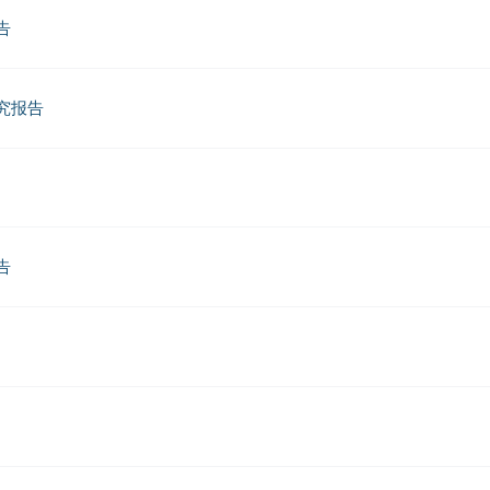
告
究报告
告