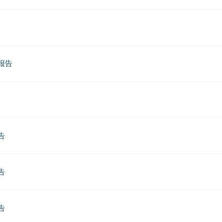
报告
告
告
告