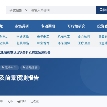
搜
究
市场调研
专项调研
可行性研究
投资
利电力
交通运输
电子电工
机械电工
食品饮料
服装
公家具
包装用品
珠宝首饰
环保园林
医疗卫生
信息
气压缩机市场现状分析及前景预测报告
竞争对手
市场细分
及前景预测报告
中
小
打印
收藏