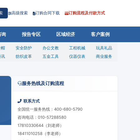
高级搜索
订购合同下载
订购流程及付款方式
索
咨询
报告专区
区域经济
客户案例
鞋帽
安全防护
办公文教
工程机械
玩具礼品
通讯
纺织皮革
五金工具
仪器仪表
商业服务
服务热线及订购流程
联系方式
全国统一服务热线：400-680-5790
咨询电话：010-57288580
17810330644（刘老师）
18411010258（李老师）