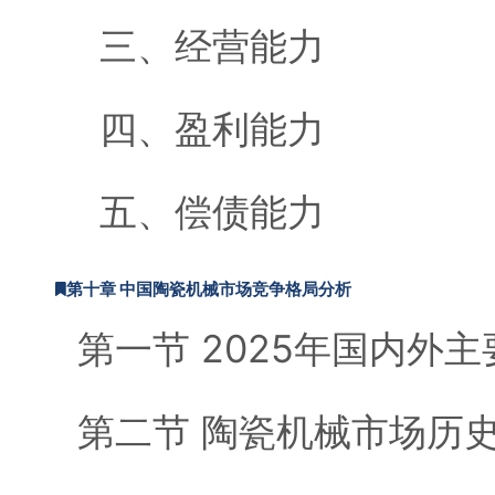
三、经营能力
四、盈利能力
五、偿债能力
第十章 中国陶瓷机械市场竞争格局分析
第一节 2025年国内外
第二节 陶瓷机械市场历