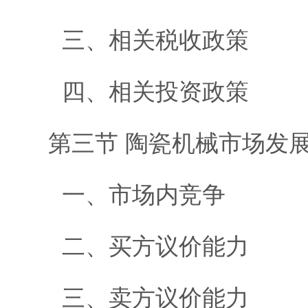
三、相关税收政策
四、相关投资政策
第三节 陶瓷机械市场发
一、市场内竞争
二、买方议价能力
三、卖方议价能力