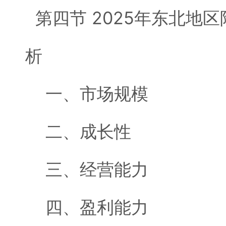
第四节 2025年东北地
析
一、市场规模
二、成长性
三、经营能力
四、盈利能力