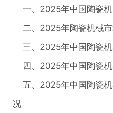
一、2025年中国陶瓷
二、2025年陶瓷机械
三、2025年中国陶瓷
四、2025年中国陶瓷
五、2025年中国陶瓷
况