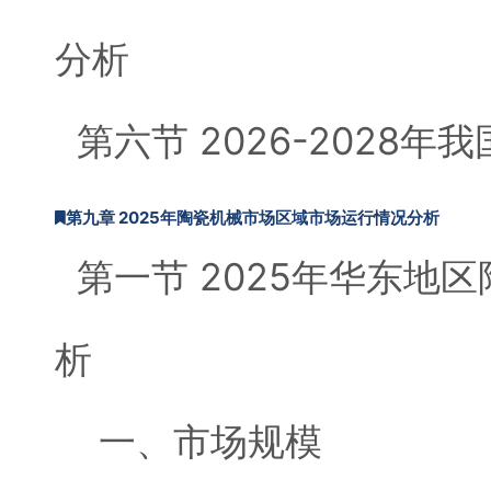
分析
第六节 2026-2028
第九章 2025年陶瓷机械市场区域市场运行情况分析
第一节 2025年华东地
析
一、市场规模