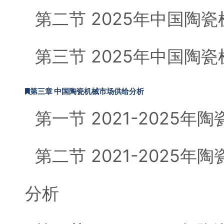
第二节 2025年中国陶
第三节 2025年中国陶
第三章 中国陶瓷机械市场供给分析
第一节 2021-2025
第二节 2021-2025
分析