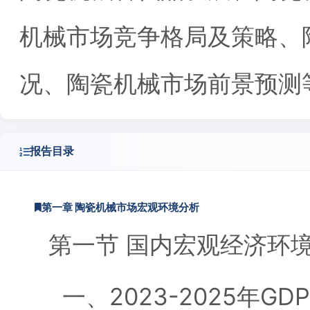
机械市场竞争格局及策略、
况、陶瓷机械市场前景预测
报告目录
第一章 陶瓷机械市场宏观环境分析
第一节 国内宏观经济环
一、2023-2025年G