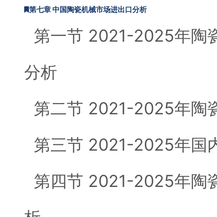
第七章 中国陶瓷机械市场进出口分析
第一节 2021-2025
分析
第二节 2021-2025
第三节 2021-2025
第四节 2021-2025