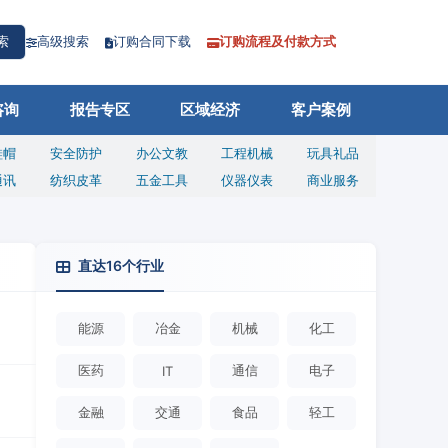
高级搜索
订购合同下载
订购流程及付款方式
索
咨询
报告专区
区域经济
客户案例
鞋帽
安全防护
办公文教
工程机械
玩具礼品
通讯
纺织皮革
五金工具
仪器仪表
商业服务
直达16个行业
能源
冶金
机械
化工
医药
通信
电子
IT
金融
交通
食品
轻工