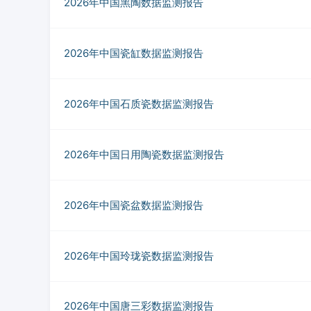
2026年中国黑陶数据监测报告
2026年中国瓷缸数据监测报告
2026年中国石质瓷数据监测报告
2026年中国日用陶瓷数据监测报告
2026年中国瓷盆数据监测报告
2026年中国玲珑瓷数据监测报告
2026年中国唐三彩数据监测报告