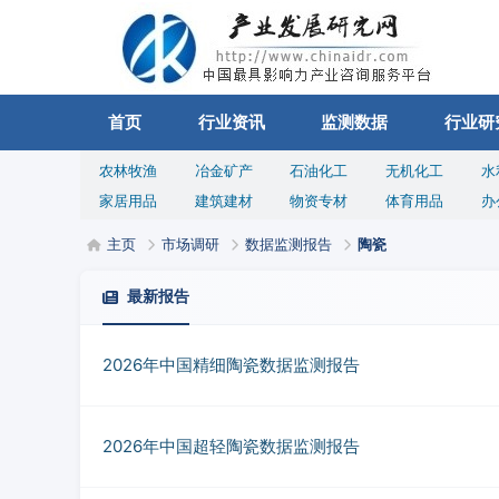
首页
行业资讯
监测数据
行业研
农林牧渔
冶金矿产
石油化工
无机化工
水
家居用品
建筑建材
物资专材
体育用品
办
主页
市场调研
数据监测报告
陶瓷
最新报告
2026年中国精细陶瓷数据监测报告
2026年中国超轻陶瓷数据监测报告