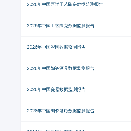
2026年中国西洋工艺陶瓷数据监测报告
2026年中国工艺陶瓷数据监测报告
2026年中国彩陶数据监测报告
2026年中国陶瓷酒具数据监测报告
2026年中国瓷器数据监测报告
2026年中国陶瓷酒瓶数据监测报告