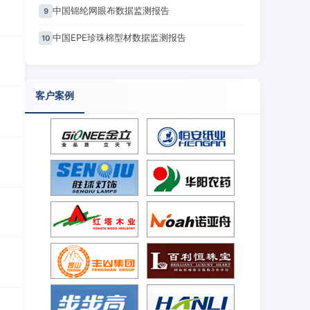
中国锦纶网眼布数据监测报告
9
中国EPE珍珠棉型材数据监测报告
10
客户案例