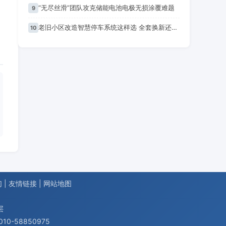
“无尽丝滑”团队攻克储能电池电极无损涂覆难题
9
老旧小区改造智慧停车系统这样选 全套换新还是轻量化利旧一次性讲清
10
们
|
友情链接
|
网站地图
层
0-58850975