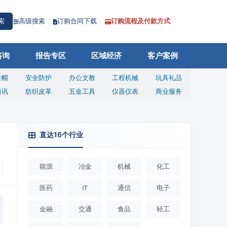
高级搜索
订购合同下载
订购流程及付款方式
索
咨询
报告专区
区域经济
客户案例
鞋帽
安全防护
办公文教
工程机械
玩具礼品
通讯
纺织皮革
五金工具
仪器仪表
商业服务
直达16个行业
能源
冶金
机械
化工
医药
通信
电子
IT
金融
交通
食品
轻工