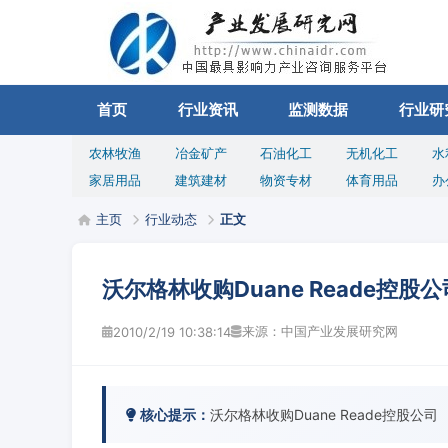
首页
行业资讯
监测数据
行业研
农林牧渔
冶金矿产
石油化工
无机化工
水
家居用品
建筑建材
物资专材
体育用品
办
主页
行业动态
正文
沃尔格林收购Duane Reade控股公
来源：中国产业发展研究网
2010/2/19 10:38:14
核心提示：
沃尔格林收购Duane Reade控股公司