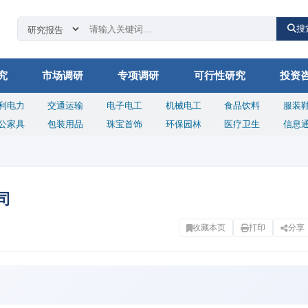
搜
究
市场调研
专项调研
可行性研究
投资
利电力
交通运输
电子电工
机械电工
食品饮料
服装
公家具
包装用品
珠宝首饰
环保园林
医疗卫生
信息
司
收藏本页
打印
分享