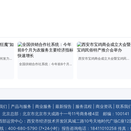
“十四五”来了，“基建狂魔”如何发力基础设施投资
西安市宝鸡商会成立大会暨宝鸡民俗特产推介会举办
全国供销合作社系统：今年前8个月为农服务主要经济指标快速增长
我们
|
产品与服务
|
商业服务
|
最新报告
|
服务流程
|
商业资讯
|
联系我
北京总部：北京市北京市大成路十一号11号商务楼4层 邮编：100141
西部运营中心：西安市经济技术开发区凤城二路10号天地时代广场C座12
400-680-5790 (7*24小时）报告咨询电话：18411010258 传真：01