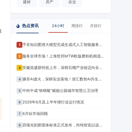
建材
房产
农业
最
热点资讯
24小时
周排行
月排行
这
予非知识图谱大模型完成生成式人工智能服务备案！潍坊市首个
1
服务全球市场！上海世邦MTW欧版磨粉机精选项目案例集锦
2
安徽昌盛获特批上市，深耕石榴产业链迈向全球市场新征程
3
摒弃AI虚火，深耕实业落地！浙汇数智AI共生产业联盟正式成立
4
中科中成“铁蜻蜓”赋能公园城市智慧公卫治理
5
2026年6月及上半年锂行业运行情况
6
6月钛市场回顾
7
四项光刻胶团体标准正式发布，尚纯智造以设备商身份跻身标准起草席
8