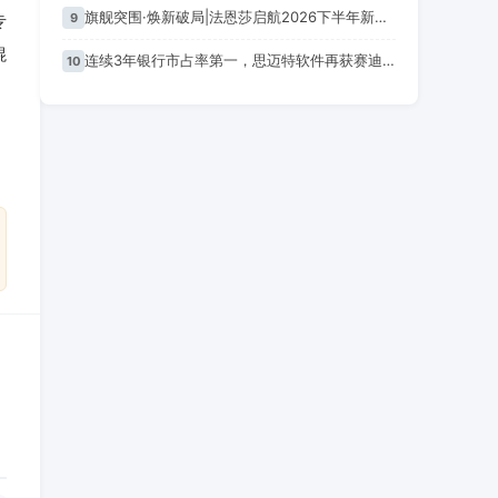
旗舰突围·焕新破局|法恩莎启航2026下半年新篇章
专
9
混
连续3年银行市占率第一，思迈特软件再获赛迪权威认可
10