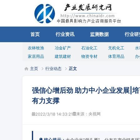
首页
行业资讯
监测数据
行业研
农林牧渔
冶金矿产
石油化工
无机化工
水
家居用品
建筑建材
物资专材
体育用品
办
主页
行业动态
正文
强信心增后劲 助力中小企业发展|培
有力支撑
来源：央视网
2022/3/18 14:33:21
核心提示：
大企业当"领头雁"，分布在产业链各环