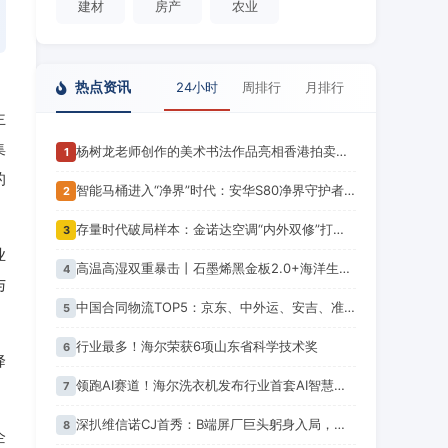
建材
房产
农业
热点资讯
24小时
周排行
月排行
主
集
杨树龙老师创作的美术书法作品亮相香港拍卖预展现场
1
的
智能马桶进入“净界”时代：安华S80净界守护者以技术创新回应健康消费升级
2
存量时代破局样本：金诺达空调“内外双修”打开增长空间
3
业
高温高湿双重暴击丨石墨烯黑金板2.0+海洋生态板，全屋防潮抗菌双防护
4
与
中国合同物流TOP5：京东、中外运、安吉、准时达、日日顺
5
行业最多！海尔荣获6项山东省科学技术奖
6
降
领跑AI赛道！海尔洗衣机发布行业首套AI智慧洗护方案
7
深扒维信诺CJ首秀：B端屏厂巨头躬身入局，为年轻人造「新玩具」，一场屏幕破圈实验打响
8
企