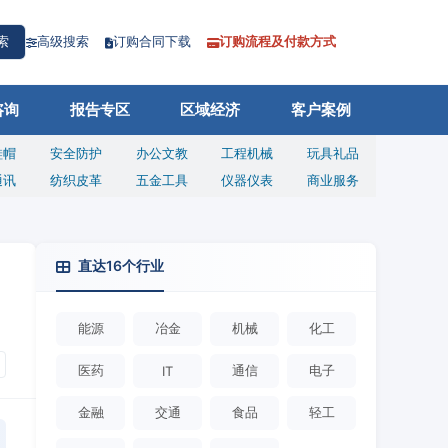
高级搜索
订购合同下载
订购流程及付款方式
索
咨询
报告专区
区域经济
客户案例
鞋帽
安全防护
办公文教
工程机械
玩具礼品
通讯
纺织皮革
五金工具
仪器仪表
商业服务
直达16个行业
能源
冶金
机械
化工
医药
通信
电子
IT
金融
交通
食品
轻工