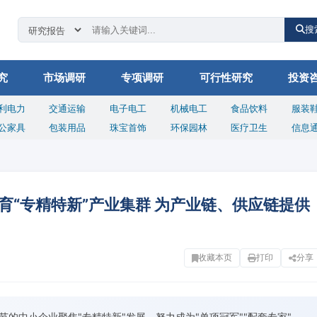
搜
究
市场调研
专项调研
可行性研究
投资
利电力
交通运输
电子电工
机械电工
食品饮料
服装
公家具
包装用品
珠宝首饰
环保园林
医疗卫生
信息
育“专精特新”产业集群 为产业链、供应链提供
收藏本页
打印
分享
节的中小企业聚焦"专精特新"发展，努力成为"单项冠军""配套专家"，