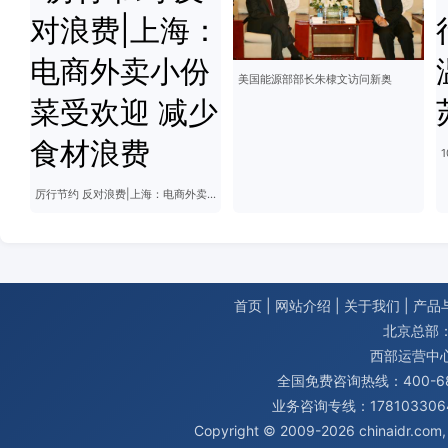
美国能源部部长朱棣文访问新奥
厉行节约 反对浪费|上海：电商外卖小份菜受欢迎 减少食材浪费
首页
|
网站介绍
|
关于我们
|
产品
北京总部：
西部运营中
全国免费咨询热线：400-680
业务咨询专线：1781033064
Copyright © 2009-2026
chinaidr.com