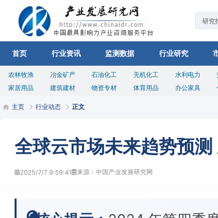
首页
行业资讯
监测数据
行业研究
农林牧渔
冶金矿产
石油化工
无机化工
水利电力
家居用品
建筑建材
物资专材
体育用品
办公家具
主页
行业动态
正文
全球云市场未来趋势预测
来源：中国产业发展研究网
2025/7/7 9:59:41