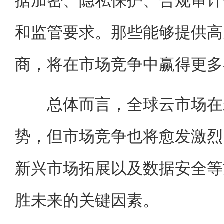
据加密、隐私保护、合规审计
和监管要求。那些能够提供高
商，将在市场竞争中赢得更多
总体而言，全球云市场在
势，但市场竞争也将愈发激烈
新兴市场拓展以及数据安全等
胜未来的关键因素。