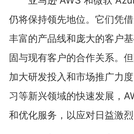
亚马逊 AWS 和微软 Azu
仍将保持领先地位。它们凭借
丰富的产品线和庞大的客户基
固与现有客户的合作关系。但
加大研发投入和市场推广力度
习等新兴领域的快速发展，AWS
和优化服务，以应对日益激烈