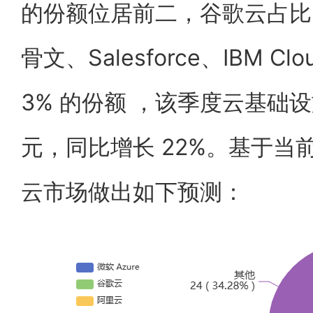
的份额位居前二，谷歌云占比 
骨文、Salesforce、IBM 
3% 的份额 ，该季度云基础设
元，同比增长 22%。基于
云市场做出如下预测：