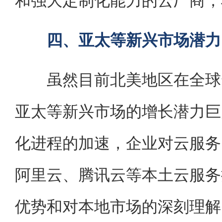
和强大定制化能力的云厂商，
四、亚太等新兴市场潜力
虽然目前北美地区在全球云
亚太等新兴市场的增长潜力巨
化进程的加速，企业对云服务
阿里云、腾讯云等本土云服务
优势和对本地市场的深刻理解