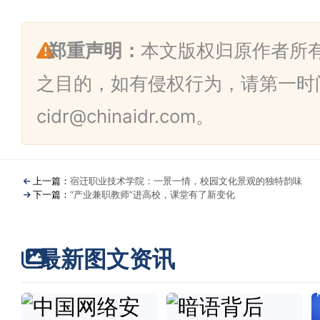
郑重声明：
本文版权归原作者所
之目的，如有侵权行为，请第一时
cidr@chinaidr.com。
上一篇：
宿迁职业技术学院：一景一情，校园文化景观的独特韵味
下一篇：
“产业兼职教师”进高校，课堂有了新变化
最新图文资讯