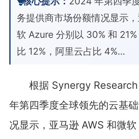
核心提示：
2024 年第四
务提供商市场份额情况显示，亚
软 Azure 分别以 30% 和
比 12%，阿里云占比 4%...
根据 Synergy Researc
年第四季度全球领先的云基础
况显示，亚马逊 AWS 和微软 Az