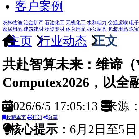
客户案例
农林牧渔
冶金矿产
石油化工
无机化工
水利电力
交通运输
电子
家居用品
建筑建材
物资专材
体育用品
办公家具
包装用品
珠宝
主页
行业动态
正文
共赴智算未来：维谛（Ve
Computex2026，
2026/6/5 17:05:13
来源
收藏本页
打印
分享
核心提示：
6月2日至5