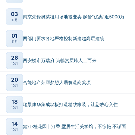
03
南京先锋奥莱租用场地被变卖 起价“优惠”近5000万
11月
01
两部门要求各地严格控制新建超高层建筑
11月
26
西安楼市万瑞府 为犒赏层峰人士而来
10月
20
合能地产荣膺梦想人居筑造商奖项
10月
18
瑞景康华集成墙板打造精致家装，让您放心入住
10月
14
鑫江·桂花园丨汀香 墅居生活美学馆，不惊艳 不谋面
10月