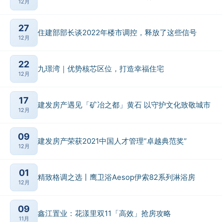
12月
27
住建部部长谈2022年楼市调控，释放了这些信号
12月
22
九璟湾｜优势核芯区位，打造幸福住宅
12月
17
建发房产遇见「矿冶之都」黄石 以守护文化致敬城市
12月
09
建发房产荣获2021中国人才管理“卓越典范奖”
12月
01
精致格调之选丨鹰卫浴Aesop伊索82系列淋浴房
12月
09
鑫江置业：花漾里双11「高效」抢房攻略
11月