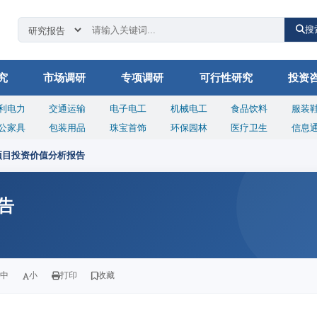
搜
究
市场调研
专项调研
可行性研究
投资
利电力
交通运输
电子电工
机械电工
食品饮料
服装
公家具
包装用品
珠宝首饰
环保园林
医疗卫生
信息
项目投资价值分析报告
告
中
小
打印
收藏