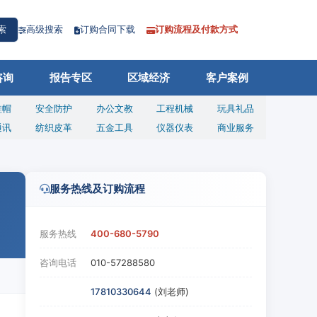
高级搜索
订购合同下载
订购流程及付款方式
索
咨询
报告专区
区域经济
客户案例
鞋帽
安全防护
办公文教
工程机械
玩具礼品
通讯
纺织皮革
五金工具
仪器仪表
商业服务
服务热线及订购流程
服务热线
400-680-5790
咨询电话
010-57288580
17810330644
(刘老师)