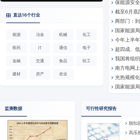
保能源安全
源“重器”的
同比增长超34%
截至6月底
供给格局正
直达16个行业
两部门：到
千瓦/1945
国家能源局
能源
冶金
机械
化工
今年上半年
医药
通信
电子
IT
超四成、低
我国将组织
续优化
金融
交通
食品
轻工
南方电网上
建材
房产
农业
光热规模化
长近15%
国家能源局
定零碳能源
作用？
监测数据
可行性研究报告
脱扣
高压