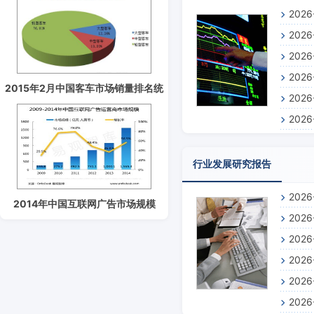
202
202
测报告
202
预测报
202
预测报
2015年2月中国客车市场销量排名统
202
预测报
计分析
202
预测报
测报告
行业发展研究报告
202
2014年中国互联网广告市场规模
202
1565.3亿元
202
报告
202
202
202
告