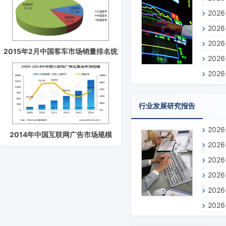
202
测报告
202
预测报
202
景预测
2015年2月中国客车市场销量排名统
202
测报告
计分析
202
前景预
测报告
行业发展研究报告
202
2014年中国互联网广告市场规模
202
1565.3亿元
202
202
202
报告
202