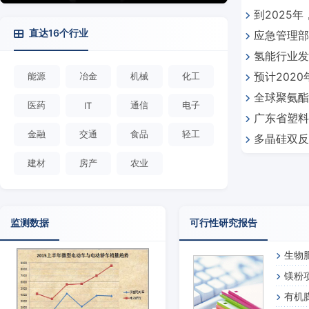
到2025
达州宣汉召
直达16个行业
应急管理部
色消费加快
氢能行业发
专家指导服
能源
冶金
机械
化工
预计202
全球聚氨酯
医药
通信
电子
IT
广东省塑料
金融
交通
食品
轻工
多晶硅双反
建材
房产
农业
监测数据
可行性研究报告
生物
镁粉
有机