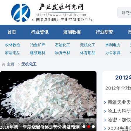
首页
行业资讯
监测数据
行业研究
农林牧渔
冶金矿产
石油化工
无机化工
水利电力
家居用品
建筑建材
物资专材
体育用品
办公家具
主页
无机化工
201
2012年全球
新疆天业天
哈工大科研
全生产效率
哈密：加快
国内农药年需求有希望增长3%~6%
2023先
集群