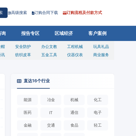
高级搜索
订购合同下载
订购流程及付款方式
索
咨询
报告专区
区域经济
客户案例
鞋帽
安全防护
办公文教
工程机械
玩具礼品
通讯
纺织皮革
五金工具
仪器仪表
商业服务
直达16个行业
能源
冶金
机械
化工
医药
通信
电子
IT
金融
交通
食品
轻工