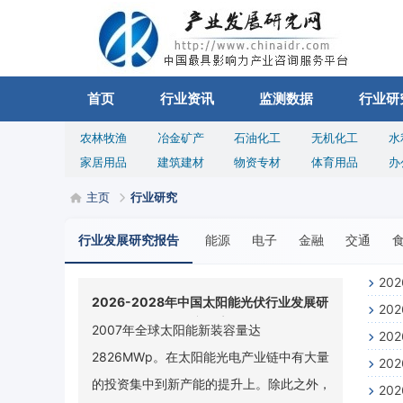
首页
行业资讯
监测数据
行业研
农林牧渔
冶金矿产
石油化工
无机化工
水
家居用品
建筑建材
物资专材
体育用品
办
主页
行业研究
行业发展研究报告
能源
电子
金融
交通
20
2026-2028年中国太阳能光伏行业发展研
20
究报告
2007年全球太阳能新装容量达
20
2826MWp。在太阳能光电产业链中有大量
20
的投资集中到新产能的提升上。除此之外，
20