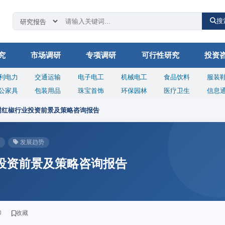
搜
究
市场调研
专项调研
可行性研究
投资
利电力
交通运输
电子电工
机械电工
食品饮料
服装
公家具
包装用品
珠宝首饰
环保园林
医疗卫生
信息
甜红椒行业投资前景及策略咨询报告
发展趋势
业投资前景及策略咨询报告
印
收藏