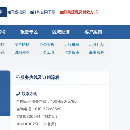
高级搜索
订购合同下载
订购流程及付款方式
索
咨询
报告专区
区域经济
客户案例
鞋帽
安全防护
办公文教
工程机械
玩具礼品
通讯
纺织皮革
五金工具
仪器仪表
商业服务
服务热线及订购流程
联系方式
全国统一服务热线：400-680-5790
咨询电话：010-57288580
17810330644（刘老师）
18411010258（李老师）