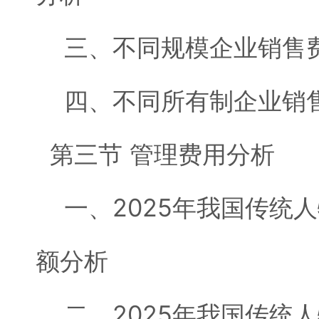
三、不同规模企业销售
四、不同所有制企业销
第三节 管理费用分析
一、2025年我国传统
额分析
二、2025年我国传统