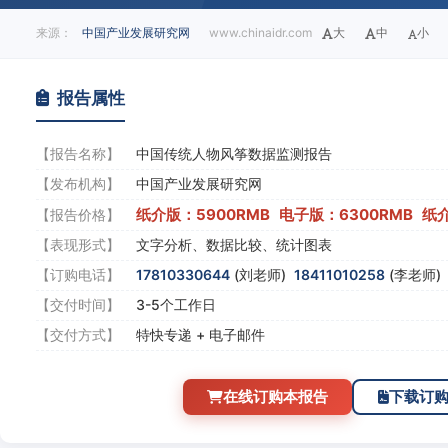
来源：
中国产业发展研究网
www.chinaidr.com
大
中
小
报告属性
【报告名称】
中国传统人物风筝数据监测报告
【发布机构】
中国产业发展研究网
纸介版：5900RMB 电子版：6300RMB 纸
【报告价格】
【表现形式】
文字分析、数据比较、统计图表
【订购电话】
17810330644
(刘老师)
18411010258
(李老师
【交付时间】
3-5个工作日
【交付方式】
特快专递 + 电子邮件
在线订购本报告
下载订