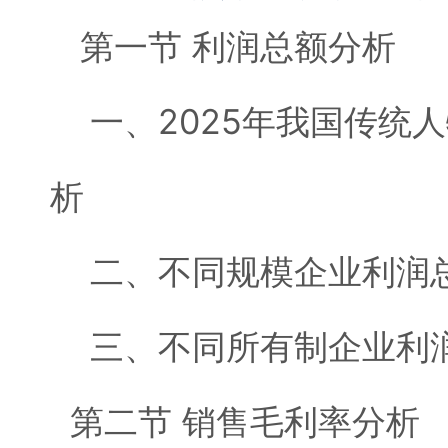
第一节 利润总额分析
一、2025年我国传统
析
二、不同规模企业利润
三、不同所有制企业利
第二节 销售毛利率分析