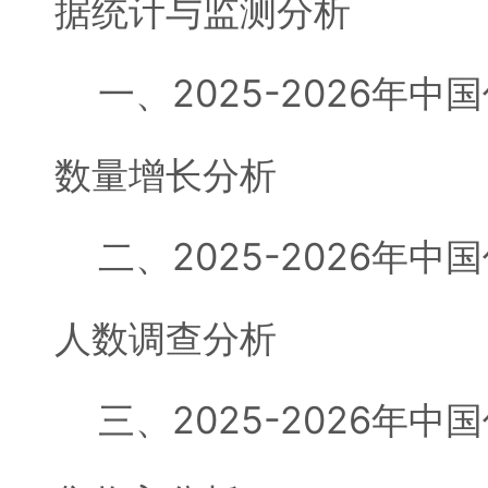
据统计与监测分析
一、2025-2026年中
数量增长分析
二、2025-2026年中
人数调查分析
三、2025-2026年中