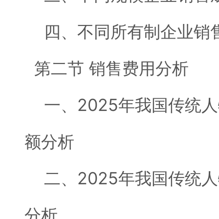
四、不同所有制企业销
第二节 销售费用分析
一、2025年我国传统
额分析
二、2025年我国传统
分析