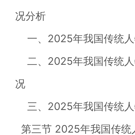
况分析
一、2025年我国传统
二、2025年我国传统
况
三、2025年我国传统
第三节 2025年我国传