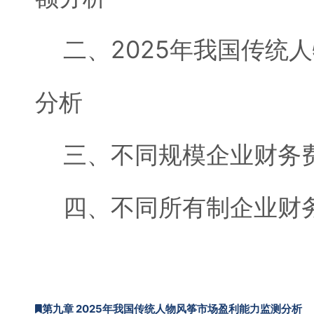
二、2025年我国传统
分析
三、不同规模企业财务
四、不同所有制企业财
第九章 2025年我国传统人物风筝市场盈利能力监测分析