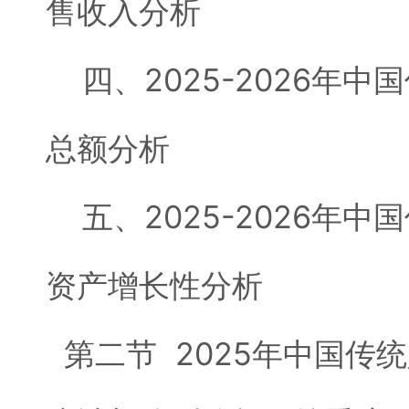
售收入分析
四、2025-2026年中
总额分析
五、2025-2026年中
资产增长性分析
第二节 2025年中国传