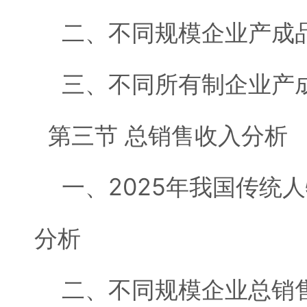
二、不同规模企业产成
三、不同所有制企业产
第三节 总销售收入分析
一、2025年我国传统
分析
二、不同规模企业总销