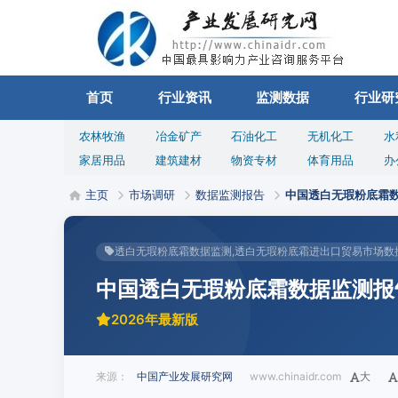
首页
行业资讯
监测数据
行业研
农林牧渔
冶金矿产
石油化工
无机化工
水
家居用品
建筑建材
物资专材
体育用品
办
主页
市场调研
数据监测报告
中国透白无瑕粉底霜
透白无瑕粉底霜数据监测,透白无瑕粉底霜进出口贸易市场数
中国透白无瑕粉底霜数据监测报
2026年最新版
来源：
中国产业发展研究网
www.chinaidr.com
大