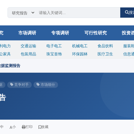
搜
究
市场调研
专项调研
可行性研究
投资
利电力
交通运输
电子电工
机械电工
食品饮料
服装
公家具
包装用品
珠宝首饰
环保园林
医疗卫生
信息
数据监测报告
据
竞争对手
市场细分
告
中
小
打印
收藏