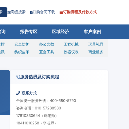
高级搜索
订购合同下载
订购流程及付款方式
索
咨询
报告专区
区域经济
客户案例
鞋帽
安全防护
办公文教
工程机械
玩具礼品
通讯
纺织皮革
五金工具
仪器仪表
商业服务
服务热线及订购流程
联系方式
全国统一服务热线：400-680-5790
咨询电话：010-57288580
17810330644（刘老师）
18411010258（李老师）