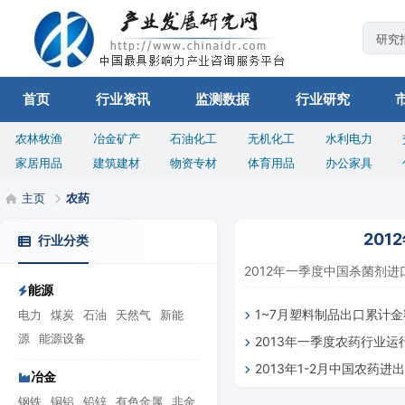
首页
行业资讯
监测数据
行业研究
农林牧渔
冶金矿产
石油化工
无机化工
水利电力
家居用品
建筑建材
物资专材
体育用品
办公家具
主页
农药
201
行业分类
2012年一季度中国杀菌剂进口3
能源
1~7月塑料制品出口累计金
电力
煤炭
石油
天然气
新能
源
能源设备
2013年一季度农药行业运
2013年1-2月中国农药进
冶金
钢铁
铜铝
铅锌
有色金属
非金