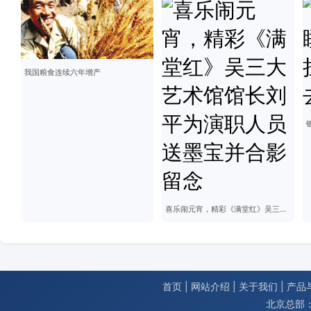
我国粮食连续六年增产
喜乐闹元宵，精彩《满堂红》吴三大艺术馆馆长刘平为演职人员送墨宝并合影留念
首页
|
网站介绍
|
关于我们
|
产品
北京总部：