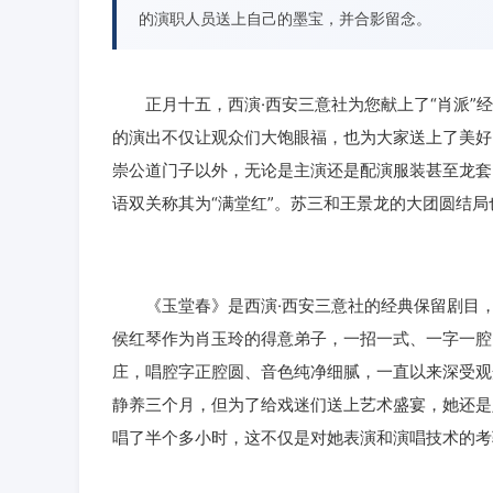
的演职人员送上自己的墨宝，并合影留念。
正月十五，西演·西安三意社为您献上了“肖派”经
的演出不仅让观众们大饱眼福，也为大家送上了美好
崇公道门子以外，无论是主演还是配演服装甚至龙套
语双关称其为“满堂红”。苏三和王景龙的大团圆结
《玉堂春》是西演·西安三意社的经典保留剧目，亦
侯红琴作为肖玉玲的得意弟子，一招一式、一字一腔
庄，唱腔字正腔圆、音色纯净细腻，一直以来深受观
静养三个月，但为了给戏迷们送上艺术盛宴，她还是
唱了半个多小时，这不仅是对她表演和演唱技术的考