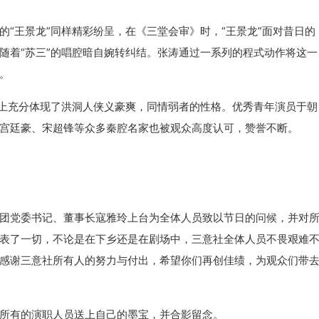
王景龙”同样精彩纷呈，在《三堂会审》时，“王景龙”面对昔日的
随着“苏三”的唱腔暗自婉转纠结。张涛通过一系列的程式动作将这一
。
上充分体现了洪洞人侠义豪爽，同情弱者的性格。优秀青年演员于朝
宫廷豪、宋超锋等众多秦腔名家也被观众高度认可，赞誉不断。
党委书记、董事长寇雅玲上台为全体人员致以节日的问候，并对
表了一切，不论是在下乡还是在剧场中，三意社全体人员不畏艰难
感谢三意社所有人的努力与付出，希望你们再创佳绩，为观众们带
有的演职人员送上自己的墨宝，并合影留念。