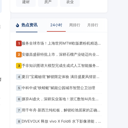
建材
房产
农业
热点资讯
24小时
周排行
月排行
彩
了
服务全球市场！上海世邦MTW欧版磨粉机精选项目案例集锦
一
1
安徽昌盛获特批上市，深耕石榴产业链迈向全球市场新征程
2
予非知识图谱大模型完成生成式人工智能服务备案！潍坊市首个
3
夏日“宝藏秘境”解锁限定体验 满目盛夏风情皆是出游佳选 你心动了吗？
4
者
中科中成“铁蜻蜓”赋能公园城市智慧公卫治理
5
让
摒弃AI虚火，深耕实业落地！浙汇数智AI共生产业联盟正式成立
6
着
用千年舟·新西兰纯松板，解锁松弛居家的正确打开方式
7
DIVEVOLK 释放 vivo X Fold6 水下影像潜能，助力李子韬记录伯利兹大蓝洞
8