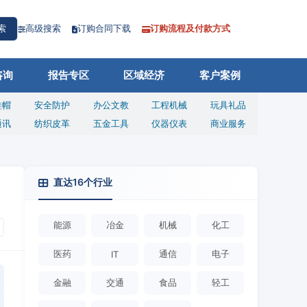
高级搜索
订购合同下载
订购流程及付款方式
索
咨询
报告专区
区域经济
客户案例
鞋帽
安全防护
办公文教
工程机械
玩具礼品
通讯
纺织皮革
五金工具
仪器仪表
商业服务
直达16个行业
能源
冶金
机械
化工
医药
通信
电子
IT
金融
交通
食品
轻工