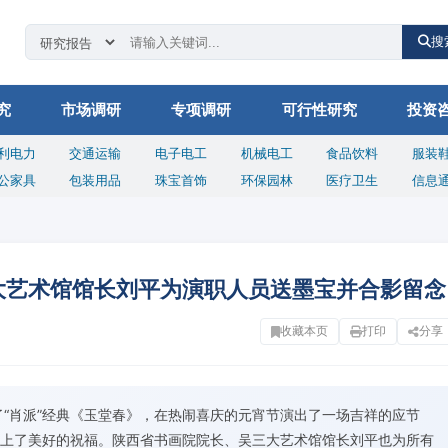
搜
究
市场调研
专项调研
可行性研究
投资
利电力
交通运输
电子电工
机械电工
食品饮料
服装
公家具
包装用品
珠宝首饰
环保园林
医疗卫生
信息
大艺术馆馆长刘平为演职人员送墨宝并合影留念
收藏本页
打印
分享
了“肖派”经典《玉堂春》，在热闹喜庆的元宵节演出了一场吉祥的应节
上了美好的祝福。陕西省书画院院长、吴三大艺术馆馆长刘平也为所有