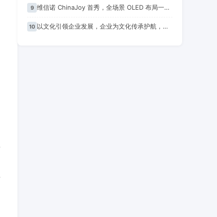
维信诺 ChinaJoy 首秀，全场景 OLED 布局一口气看完，蓝图乍现
9
以文化引领企业发展，企业为文化传承护航，独具匠心造好板，文化艺术赋新生
10
所
不
去