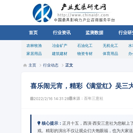
首页
行业资讯
监测数据
行业研
农林牧渔
冶金矿产
石油化工
无机化工
水
家居用品
建筑建材
物资专材
体育用品
办
主页
行业动态
正文
喜乐闹元宵，精彩《满堂红》吴三
来源：百年三意社
2022/2/16 14:31:28
核心提示：
正月十五，西演·西安三意社为您献上
戏。精彩的演出不仅让观众们大饱眼福，也为大家送