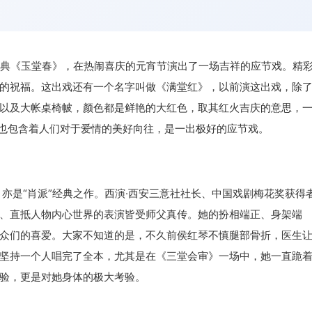
典《玉堂春》，在热闹喜庆的元宵节演出了一场吉祥的应节戏。精
的祝福。这出戏还有一个名字叫做《满堂红》，以前演这出戏，除
以及大帐桌椅帔，颜色都是鲜艳的大红色，取其红火吉庆的意思，
局也包含着人们对于爱情的美好向往，是一出极好的应节戏。
是“肖派”经典之作。西演·西安三意社社长、中国戏剧梅花奖获得
、直抵人物内心世界的表演皆受师父真传。她的扮相端正、身架端
众们的喜爱。大家不知道的是，不久前侯红琴不慎腿部骨折，医生
坚持一个人唱完了全本，尤其是在《三堂会审》一场中，她一直跪
验，更是对她身体的极大考验。