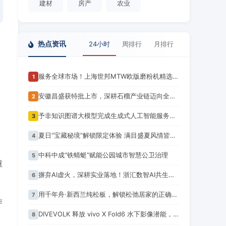
建材
房产
农业
热点资讯
24小时
周排行
月排行
服务全球市场！上海世邦MTW欧版磨粉机精选项目案例集锦
1
安徽昌盛获特批上市，深耕石榴产业链迈向全球市场新征程
2
予非知识图谱大模型完成生成式人工智能服务备案！潍坊市首个
3
夏日“宝藏秘境”解锁限定体验 满目盛夏风情皆是出游佳选 你心动了吗？
4
中科中成“铁蜻蜓”赋能公园城市智慧公卫治理
5
摒弃AI虚火，深耕实业落地！浙汇数智AI共生产业联盟正式成立
6
用千年舟·新西兰纯松板，解锁松弛居家的正确打开方式
7
作
DIVEVOLK 释放 vivo X Fold6 水下影像潜能，助力李子韬记录伯利兹大蓝洞
8