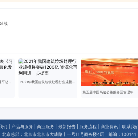
延续
《中国网信》杂志发表《习近平总书记指引我国信息化发展纪实》
2021年我国建筑垃圾处理行业规模将突破1200亿 资源化再利用进一步提高
第五届中国高速公路服务区管理年会在广东召开
我们
|
产品与服务
|
商业服务
|
最新报告
|
服务流程
|
商业资讯
|
联系我
北京总部：北京市北京市大成路十一号11号商务楼4层 邮编：100141