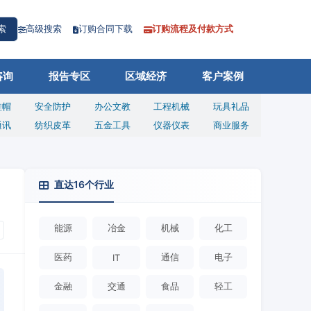
高级搜索
订购合同下载
订购流程及付款方式
索
咨询
报告专区
区域经济
客户案例
鞋帽
安全防护
办公文教
工程机械
玩具礼品
通讯
纺织皮革
五金工具
仪器仪表
商业服务
直达16个行业
能源
冶金
机械
化工
医药
通信
电子
IT
金融
交通
食品
轻工