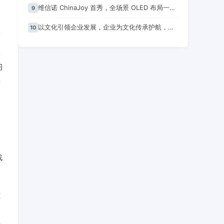
维信诺 ChinaJoy 首秀，全场景 OLED 布局一口气看完，蓝图乍现
9
以文化引领企业发展，企业为文化传承护航，独具匠心造好板，文化艺术赋新生
10
第
报
习
党
战
重
，