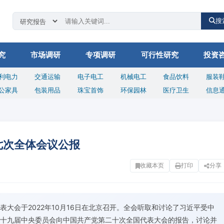
搜
究
市场调研
专项调研
可行性研究
投资
利电力
交通运输
电子电工
机械电工
食品饮料
服装
公家具
包装用品
珠宝首饰
环保园林
医疗卫生
信息
七次全体会议公报
收藏本页
打印
分享
大会于2022年10月16日在北京召开。全会听取和讨论了习近平受中
十九届中央委员会向中国共产党第二十次全国代表大会的报告，讨论并