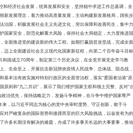
防控和经济社会发展，统筹发展和安全，坚持稳中求进工作总基调，全
彻新发展理念，着力推动高质量发展，主动构建新发展格局，蹄疾
法治国，积极发展社会主义先进文化，突出保障和改善民生，集中
护国家安全，防范化解重大风险，保持社会大局稳定，大力度推进
，全面推进党的建设新的伟大工程。如期打赢脱贫攻坚战，完成全
，迈上全面建设社会主义现代化国家新征程，向第二个百年奋斗目
共和国成立70周年，制定第三个历史决议，在全党开展党史学习教
上、生命至上，开展抗击新冠肺炎疫情人民战争、总体战、阻击战
和基本法有效实施对特别行政区的全面管治权，落实“爱国者治港”原
国原则和“九二共识”，展示了我们维护国家主权和领土完整、反对“
内政治优先，保持战略定力，发扬斗争精神，在斗争中维护国家尊严
年来，以习近平同志为核心的党中央审时度势、守正创新，敢于斗
应对严峻复杂的国际形势和接踵而至的巨大风险挑战，以奋发有为
了许多长期没有解决的难题，办成了许多事关长远的大事要事，推