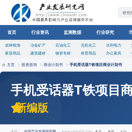
首页
行业资讯
监测数据
行业研究
农林牧渔
冶金矿产
石油化工
无机化工
水利电力
家居用品
建筑建材
物资专材
体育用品
办公家具
主页
投资咨询
商业计划书
手机受话器T铁项目商业计划书
手机受话器T铁项目
新编版
来源：
中国产业发展研究网
www.chinaidr.com
大
中
小