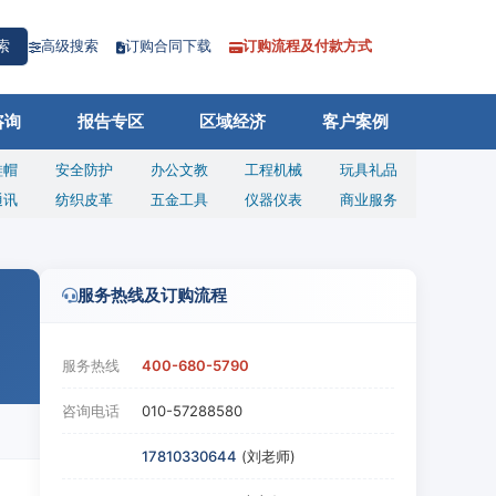
高级搜索
订购合同下载
订购流程及付款方式
索
咨询
报告专区
区域经济
客户案例
鞋帽
安全防护
办公文教
工程机械
玩具礼品
通讯
纺织皮革
五金工具
仪器仪表
商业服务
服务热线及订购流程
服务热线
400-680-5790
咨询电话
010-57288580
17810330644
(刘老师)