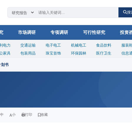
搜
究
市场调研
专项调研
可行性研究
投资
利电力
交通运输
电子电工
机械电工
食品饮料
服装
公家具
包装用品
珠宝首饰
环保园林
医疗卫生
信息
计划书
中
小
打印
收藏