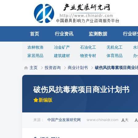
首页
行业资讯
监测数据
行业研
农林牧渔
冶金矿产
石油化工
无机化工
水
家居用品
建筑建材
物资专材
体育用品
办
主页
投资咨询
商业计划书
破伤风抗毒素项目商业
破伤风抗毒素项目商业计划书
新编版
来源：
中国产业发展研究网
www.chinaidr.com
大