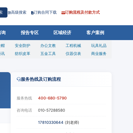
高级搜索
订购合同下载
订购流程及付款方式
索
咨询
报告专区
区域经济
客户案例
鞋帽
安全防护
办公文教
工程机械
玩具礼品
通讯
纺织皮革
五金工具
仪器仪表
商业服务
服务热线及订购流程
服务热线
400-680-5790
咨询电话
010-57288580
17810330644
(刘老师)