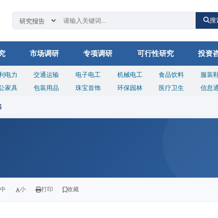
搜
究
市场调研
专项调研
可行性研究
投资
利电力
交通运输
电子电工
机械电工
食品饮料
服装
公家具
包装用品
珠宝首饰
环保园林
医疗卫生
信息
书
中
小
打印
收藏