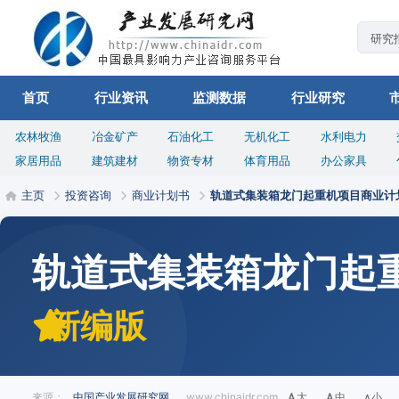
首页
行业资讯
监测数据
行业研究
农林牧渔
冶金矿产
石油化工
无机化工
水利电力
家居用品
建筑建材
物资专材
体育用品
办公家具
主页
投资咨询
商业计划书
轨道式集装箱龙门起重机项目商业计
轨道式集装箱龙门起
新编版
来源：
中国产业发展研究网
www.chinaidr.com
大
中
小