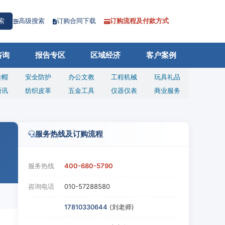
高级搜索
订购合同下载
订购流程及付款方式
索
咨询
报告专区
区域经济
客户案例
鞋帽
安全防护
办公文教
工程机械
玩具礼品
通讯
纺织皮革
五金工具
仪器仪表
商业服务
服务热线及订购流程
服务热线
400-680-5790
咨询电话
010-57288580
17810330644
(刘老师)