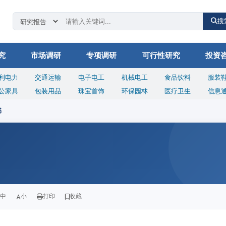
搜
究
市场调研
专项调研
可行性研究
投资
利电力
交通运输
电子电工
机械电工
食品饮料
服装
公家具
包装用品
珠宝首饰
环保园林
医疗卫生
信息
书
中
小
打印
收藏