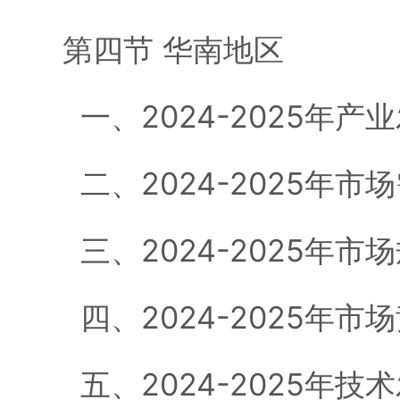
第四节 华南地区
一、2024-2025年产
二、2024-2025年市
三、2024-2025年市
四、2024-2025年市
五、2024-2025年技