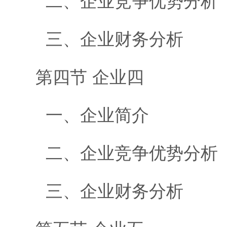
二、企业竞争优势分析
三、企业财务分析
第四节 企业四
一、企业简介
二、企业竞争优势分析
三、企业财务分析