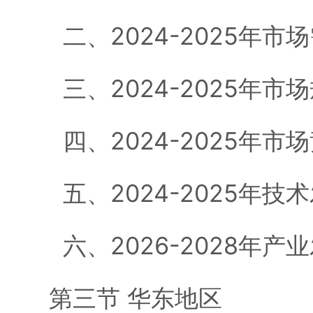
二、2024-2025年市
三、2024-2025年市
四、2024-2025年市
五、2024-2025年技
六、2026-2028年产
第三节 华东地区