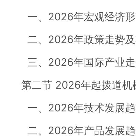
一、2026年宏观经济
二、2026年政策走势
三、2026年国际产业
第二节 2026年起拨道
一、2026年技术发展
二、2026年产品发展