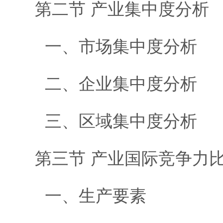
第二节 产业集中度分析
一、市场集中度分析
二、企业集中度分析
三、区域集中度分析
第三节 产业国际竞争力
一、生产要素