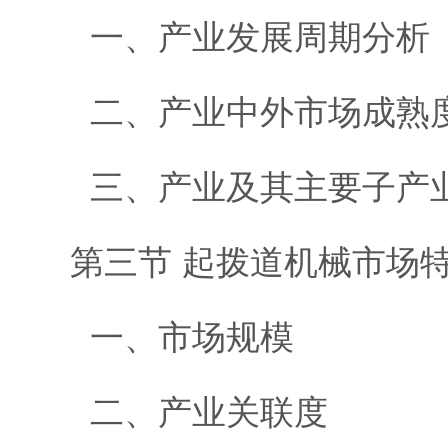
一、产业发展周期分析
二、产业中外市场成熟
三、产业及其主要子产
第三节 起拨道机械市场
一、市场规模
二、产业关联度