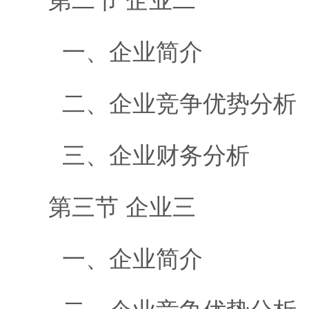
一、企业简介
二、企业竞争优势分析
三、企业财务分析
第三节 企业三
一、企业简介