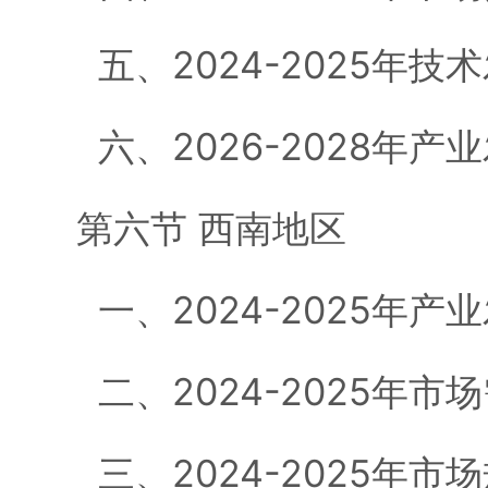
五、2024-2025年技
六、2026-2028年产
第六节 西南地区
一、2024-2025年产
二、2024-2025年市
三、2024-2025年市