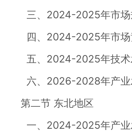
三、2024-2025年市
四、2024-2025年市
五、2024-2025年技
六、2026-2028年产
第二节 东北地区
一、2024-2025年产