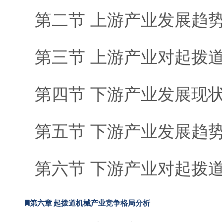
第二节 上游产业发展趋
第三节 上游产业对起拨
第四节 下游产业发展现
第五节 下游产业发展趋
第六节 下游产业对起拨
第六章 起拨道机械产业竞争格局分析