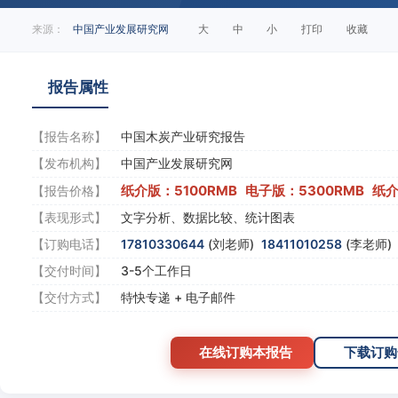
来源：
中国产业发展研究网
大
中
小
打印
收藏
报告属性
【报告名称】
中国木炭产业研究报告
【发布机构】
中国产业发展研究网
纸介版：5100RMB 电子版：5300RMB 纸
【报告价格】
【表现形式】
文字分析、数据比较、统计图表
【订购电话】
17810330644
(刘老师)
18411010258
(李老师
【交付时间】
3-5个工作日
【交付方式】
特快专递 + 电子邮件
在线订购本报告
下载订购