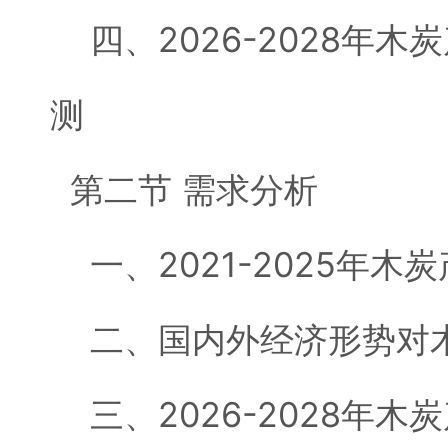
四、2026-2028年木
测
第二节 需求分析
一、2021-2025年木
二、国内外经济形势对木
三、2026-2028年木