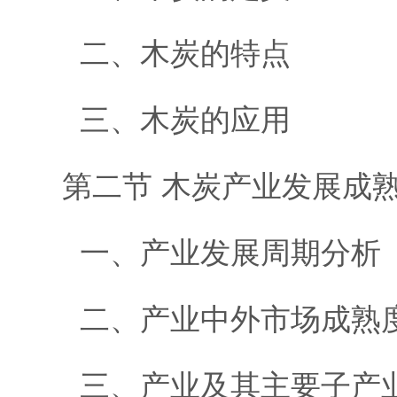
二、木炭的特点
三、木炭的应用
第二节 木炭产业发展成
一、产业发展周期分析
二、产业中外市场成熟
三、产业及其主要子产