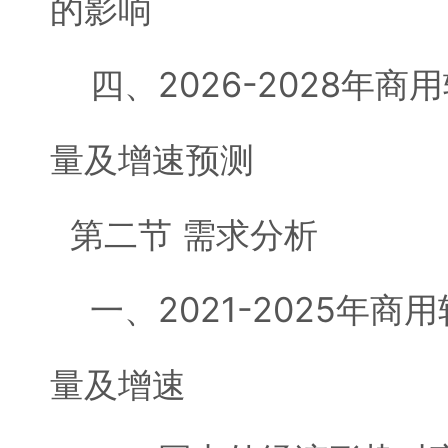
的影响
四、2026-2028年商
量及增速预测
第二节 需求分析
一、2021-2025年商
量及增速