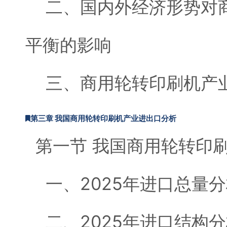
二、国内外经济形势对商
平衡的影响
三、商用轮转印刷机产业
第三章 我国商用轮转印刷机产业进出口分析
第一节 我国商用轮转印
一、2025年进口总量分
二、2025年进口结构分