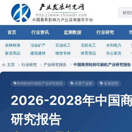
首页
行业资讯
监测数据
行业研究
农林牧渔
冶金矿产
石油化工
无机化工
水利电力
家居用品
建筑建材
物资专材
体育用品
办公家具
主页
行业研究
产业研究报告
中国商用轮转印刷机产业研究报告
商用轮转印刷机产业研究报告
供需产业链
发展趋势
2026-2028年中
研究报告