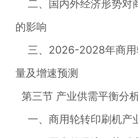
二、国内外经济形势对商
的影响
三、2026-2028年商
量及增速预测
第三节 产业供需平衡分
一、商用轮转印刷机产