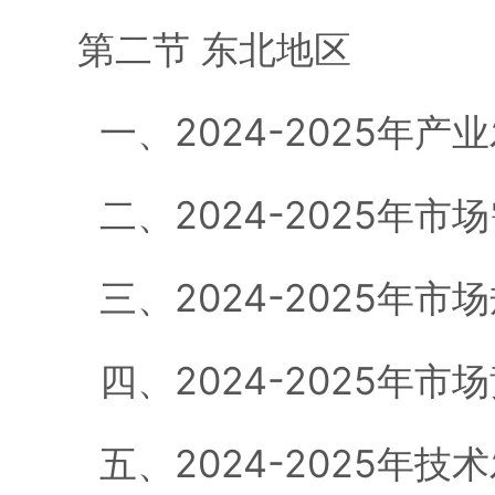
第二节 东北地区
一、2024-2025年产
二、2024-2025年市
三、2024-2025年市
四、2024-2025年市
五、2024-2025年技