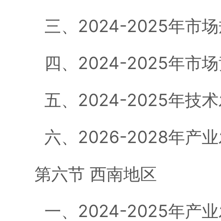
三、2024-2025年市
四、2024-2025年市
五、2024-2025年技
六、2026-2028年产
第六节 西南地区
一、2024-2025年产