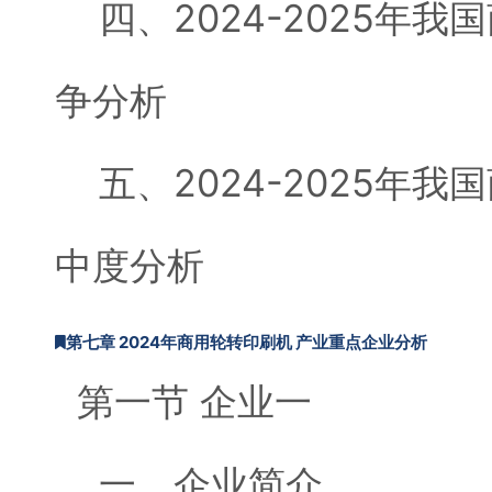
四、2024-2025年我
争分析
五、2024-2025年我
中度分析
第七章 2024年商用轮转印刷机 产业重点企业分析
第一节 企业一
一、企业简介