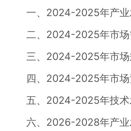
一、2024-2025年产
二、2024-2025年市
三、2024-2025年市
四、2024-2025年市
五、2024-2025年技
六、2026-2028年产