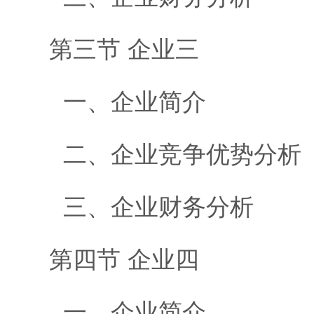
第三节 企业三
一、企业简介
二、企业竞争优势分析
三、企业财务分析
第四节 企业四
一、企业简介