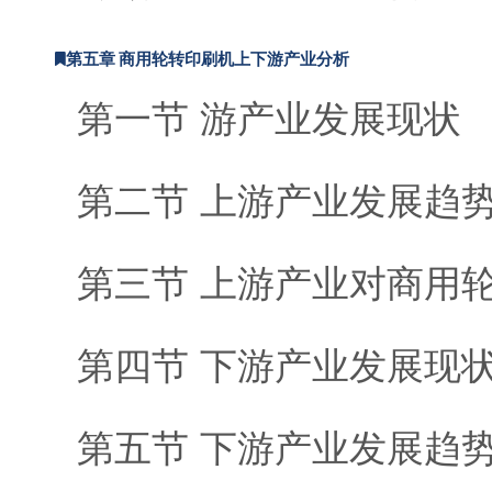
第五章 商用轮转印刷机上下游产业分析
第一节 游产业发展现状
第二节 上游产业发展趋
第三节 上游产业对商用
第四节 下游产业发展现
第五节 下游产业发展趋