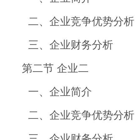
二、企业竞争优势分析
三、企业财务分析
第二节 企业二
一、企业简介
二、企业竞争优势分析
三、企业财务分析