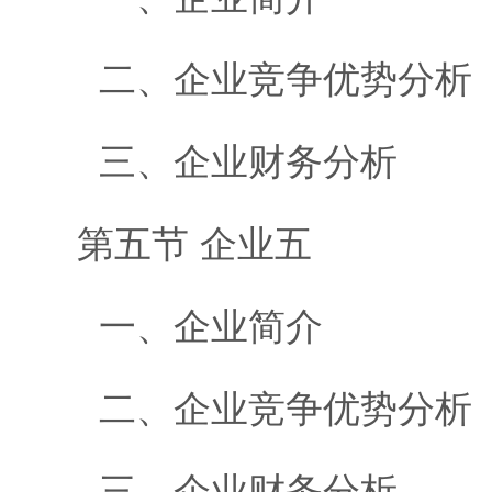
二、企业竞争优势分析
三、企业财务分析
第五节 企业五
一、企业简介
二、企业竞争优势分析
三、企业财务分析