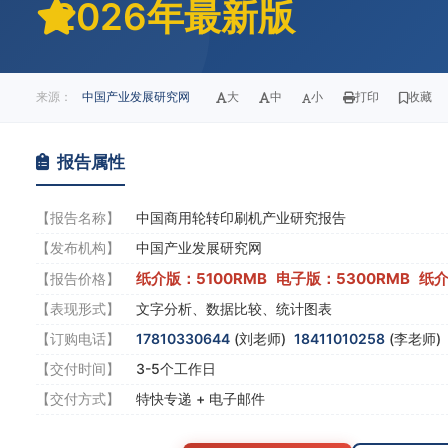
2026年最新版
来源：
中国产业发展研究网
大
中
小
打印
收藏
报告属性
【报告名称】
中国商用轮转印刷机产业研究报告
【发布机构】
中国产业发展研究网
纸介版：5100RMB 电子版：5300RMB 纸
【报告价格】
【表现形式】
文字分析、数据比较、统计图表
【订购电话】
17810330644
(刘老师)
18411010258
(李老师
【交付时间】
3-5个工作日
【交付方式】
特快专递 + 电子邮件