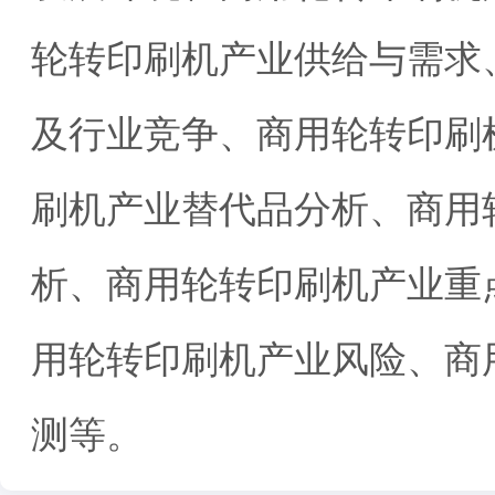
轮转印刷机产业供给与需求
及行业竞争、商用轮转印刷
刷机产业替代品分析、商用
析、商用轮转印刷机产业重
用轮转印刷机产业风险、商
测等。