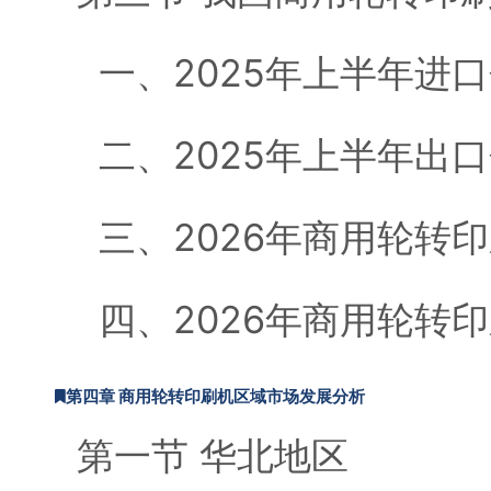
一、2025年上半年进口
二、2025年上半年出口
三、2026年商用轮转
四、2026年商用轮转
第四章 商用轮转印刷机区域市场发展分析
第一节 华北地区