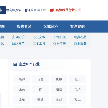
高级搜索
订购合同下载
订购流程及付款方式
索
咨询
报告专区
区域经济
客户案例
鞋帽
安全防护
办公文教
工程机械
玩具礼品
通讯
纺织皮革
五金工具
仪器仪表
商业服务
直达16个行业
能源
冶金
机械
化工
医药
通信
电子
IT
金融
交通
食品
轻工