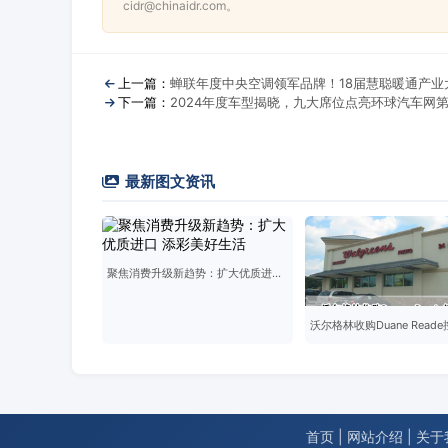
cidr@chinaidr.com。
上一篇：
蝉联年度中央空调领军品牌！18届慧聪暖通产业
下一篇：
2024年度车型揭晓，九大席位点亮环球汽车网第
最新图文资讯
聚焦消费升级新趋势：扩大优质进口 添彩美好生活
沃尔格林收购Duane Read
首页
|
网站介绍
|
关于