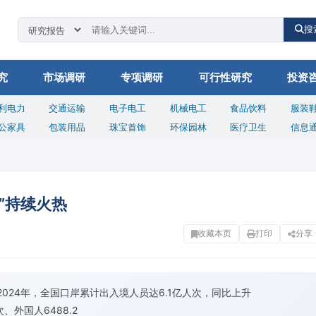
搜
究
市场调研
专项调研
可行性研究
投资
利电力
交通运输
电子电工
机械电工
食品饮料
服装
公家具
包装用品
珠宝首饰
环保园林
医疗卫生
信息
游”持续火热
收藏本页
打印
分享
2024年，全国口岸累计出入境人员达6.1亿人次，同比上升
、外国人6488.2