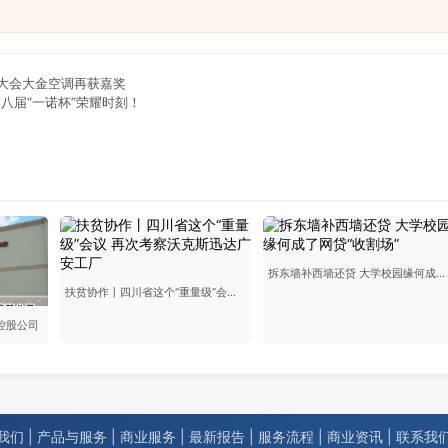
大会大金空调再获嘉奖
八届“一诺杯”荣耀时刻！
拆东墙补西墙还贷 大学校园缘何成了网贷“收割场”
扶贫协作丨四川省这个“重量级”会议 再次考察沃克斯迅达广安工厂
e控股公司
我们
|
产品与服务
|
商业服务
|
最新报告
|
服务流程
|
商业资讯
|
联系我