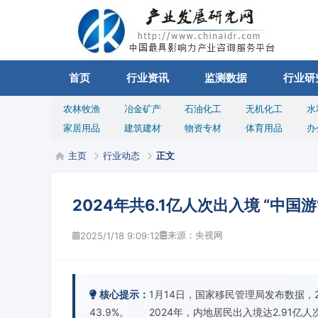
首页
行业资讯
监测数据
行业研
农林牧渔
冶金矿产
石油化工
无机化工
水
家居用品
建筑建材
物资专材
体育用品
办
主页
行业动态
正文
2024年共6.1亿人次出入境 “中国
来源：央视网
2025/1/18 9:09:12
核心提示：
1月14日，国家移民管理局发布数据，
43.9%。 2024年，内地居民出入境达2.91亿人次