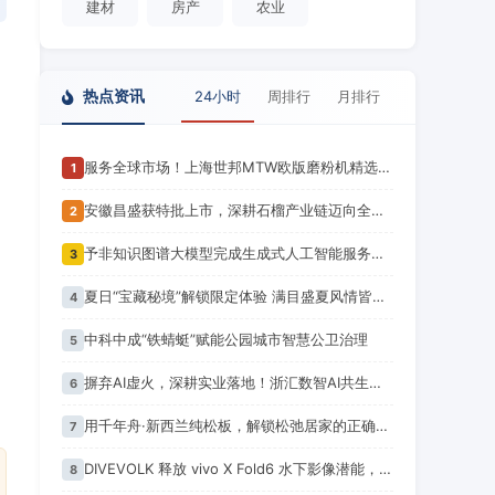
建材
房产
农业
热点资讯
24小时
周排行
月排行
服务全球市场！上海世邦MTW欧版磨粉机精选项目案例集锦
1
安徽昌盛获特批上市，深耕石榴产业链迈向全球市场新征程
2
予非知识图谱大模型完成生成式人工智能服务备案！潍坊市首个
3
夏日“宝藏秘境”解锁限定体验 满目盛夏风情皆是出游佳选 你心动了吗？
4
中科中成“铁蜻蜓”赋能公园城市智慧公卫治理
5
摒弃AI虚火，深耕实业落地！浙汇数智AI共生产业联盟正式成立
6
用千年舟·新西兰纯松板，解锁松弛居家的正确打开方式
7
DIVEVOLK 释放 vivo X Fold6 水下影像潜能，助力李子韬记录伯利兹大蓝洞
8