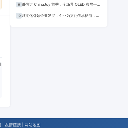
维信诺 ChinaJoy 首秀，全场景 OLED 布局一口气看完，蓝图乍现
9
以文化引领企业发展，企业为文化传承护航，独具匠心造好板，文化艺术赋新生
10
们
|
友情链接
|
网站地图