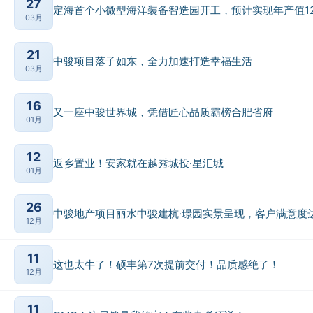
27
定海首个小微型海洋装备智造园开工，预计实现年产值1
03月
21
中骏项目落子如东，全力加速打造幸福生活
03月
16
又一座中骏世界城，凭借匠心品质霸榜合肥省府
01月
12
返乡置业！安家就在越秀城投·星汇城
01月
26
中骏地产项目丽水中骏建杭·璟园实景呈现，客户满意度达
12月
11
这也太牛了！硕丰第7次提前交付！品质感绝了！
12月
11