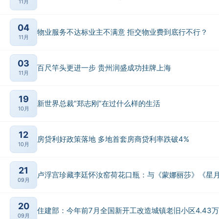
11月
04
物业服务不达标业主不满意 拒交物业费到底行不行？
11月
03
百尺竿头更进一步 贵州润盛成功挂牌上海
11月
19
新世界总裁“郑志刚”在过什么样的生活
10月
12
房贷利好政策落地 多地首套房商贷利率跌破4%
10月
21
卢浮宫珍藏李廷怀汝窑荷花口瓶：与《蒙娜丽莎》《星
09月
20
住建部：今年前7月全国新开工改造城镇老旧小区4.43
09月