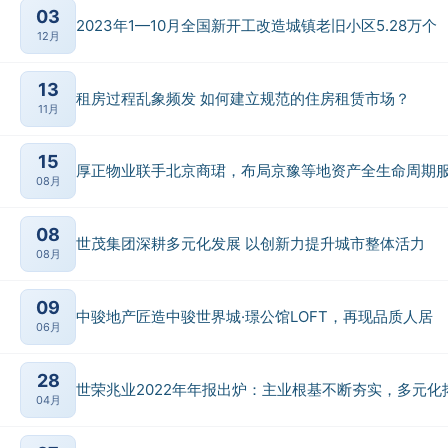
03
2023年1—10月全国新开工改造城镇老旧小区5.28万个
12月
13
租房过程乱象频发 如何建立规范的住房租赁市场？
11月
15
厚正物业联手北京商珺，布局京豫等地资产全生命周期
08月
08
世茂集团深耕多元化发展 以创新力提升城市整体活力
08月
09
中骏地产匠造中骏世界城·璟公馆LOFT，再现品质人居
06月
28
世荣兆业2022年年报出炉：主业根基不断夯实，多元化
04月