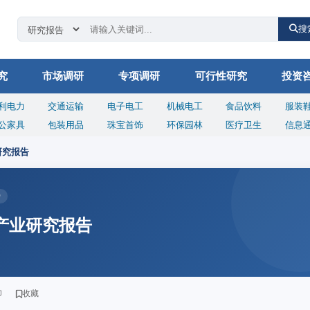
搜
究
市场调研
专项调研
可行性研究
投资
利电力
交通运输
电子电工
机械电工
食品饮料
服装
公家具
包装用品
珠宝首饰
环保园林
医疗卫生
信息
研究报告
势
站产业研究报告
印
收藏