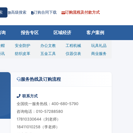
高级搜索
订购合同下载
订购流程及付款方式
索
咨询
报告专区
区域经济
客户案例
鞋帽
安全防护
办公文教
工程机械
玩具礼品
通讯
纺织皮革
五金工具
仪器仪表
商业服务
服务热线及订购流程
联系方式
全国统一服务热线：400-680-5790
咨询电话：010-57288580
17810330644（刘老师）
18411010258（李老师）