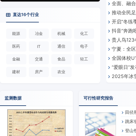
全面、融合
推动全民足
直达16个行业
开启“冬练
抖音“奔跑
能源
冶金
机械
化工
贵人鸟12
及亿万球迷
医药
通信
电子
IT
宁夏：全区
全国体校U
金融
交通
食品
轻工
“爱眼日”
川成都圆满
建材
房产
农业
2025年
动
经济快速发
监测数据
可行性研究报告
田径
跳床
登山