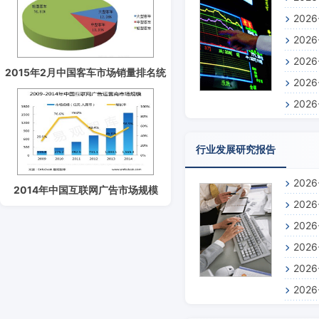
202
景预测
202
报告
202
测报告
2015年2月中国客车市场销量排名统
202
景预测
计分析
202
报告
景预测
行业发展研究报告
202
2014年中国互联网广告市场规模
202
1565.3亿元
202
202
202
202