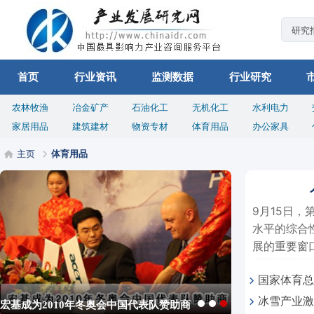
首页
行业资讯
监测数据
行业研究
农林牧渔
冶金矿产
石油化工
无机化工
水利电力
家居用品
建筑建材
物资专材
体育用品
办公家具
主页
体育用品
9月15日
水平的综合
展的重要窗口
国家体育总
冰雪产业激
运动”的丰硕
宏基成为2010年冬奥会中国代表队赞助商