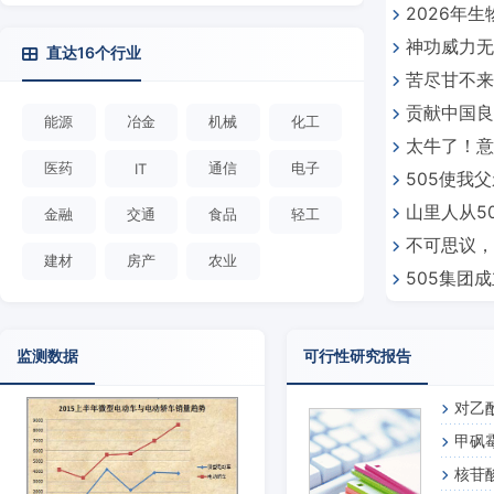
2026年
痕” 新时代
神功威力无
引领行业升
直达16个行业
苦尽甘不来
贡献中国良
代密码
能源
冶金
机械
化工
太牛了！意
团的中医药
医药
通信
电子
IT
505使我
山里人从5
金融
交通
食品
轻工
不可思议，
建材
房产
农业
505集团
监测数据
可行性研究报告
对乙
甲砜
核苷