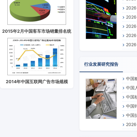
202
预测报
202
析及前
202
测报告
2015年2月中国客车市场销量排名统
202
测报告
计分析
202
预测报
测报告
行业发展研究报告
中国
2014年中国互联网广告市场规模
中国
1565.3亿元
中国
中国
中国
202