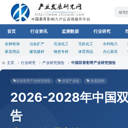
首页
行业资讯
监测数据
行业研究
农林牧渔
冶金矿产
石油化工
无机化工
水利电力
家居用品
建筑建材
物资专材
体育用品
办公家具
主页
行业研究
产业研究报告
中国双骨彩带产业研究报告
双骨彩带产业研究报告
供需产业链
发展趋势
2026-2028年中
告