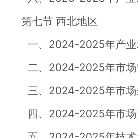
第七节 西北地区
一、2024-2025年产
二、2024-2025年市
三、2024-2025年市
四、2024-2025年市
五、2024-2025年技