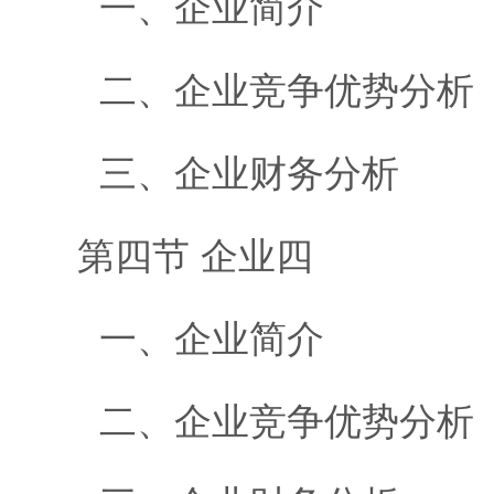
一、企业简介
二、企业竞争优势分析
三、企业财务分析
第四节 企业四
一、企业简介
二、企业竞争优势分析