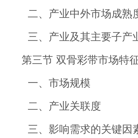
二、产业中外市场成熟
三、产业及其主要子产
第三节 双骨彩带市场特
一、市场规模
二、产业关联度
三、影响需求的关键因