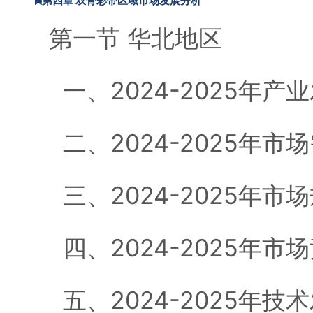
第四章 双骨彩带区域市场发展分析
第一节 华北地区
一、2024-2025年产
二、2024-2025年市
三、2024-2025年市
四、2024-2025年市
五、2024-2025年技