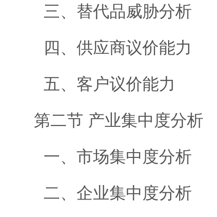
三、替代品威胁分析
四、供应商议价能力
五、客户议价能力
第二节 产业集中度分析
一、市场集中度分析
二、企业集中度分析