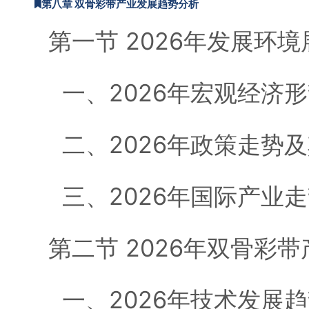
第八章 双骨彩带产业发展趋势分析
第一节 2026年发展环境
一、2026年宏观经济
二、2026年政策走势
三、2026年国际产业
第二节 2026年双骨彩
一、2026年技术发展