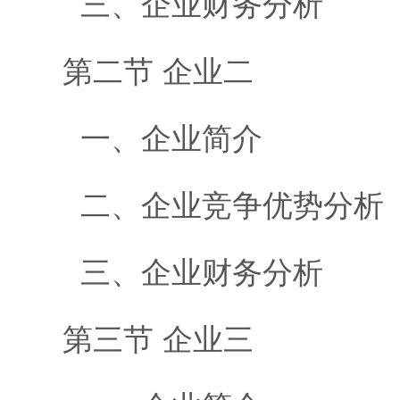
三、企业财务分析
第二节 企业二
一、企业简介
二、企业竞争优势分析
三、企业财务分析
第三节 企业三