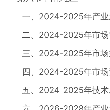
一、2024-2025年产
二、2024-2025年市
三、2024-2025年市
四、2024-2025年市
五、2024-2025年技
六、2026-2028年产