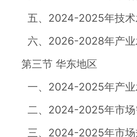
五、2024-2025年技
六、2026-2028年产
第三节 华东地区
一、2024-2025年产
二、2024-2025年市
三、2024-2025年市