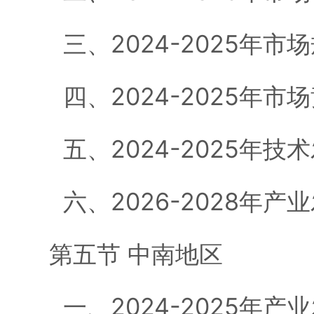
三、2024-2025年市
四、2024-2025年市
五、2024-2025年技
六、2026-2028年产
第五节 中南地区
一、2024-2025年产