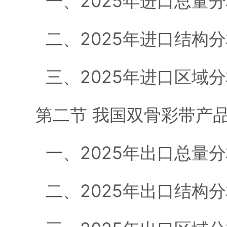
一、2025年进口总量分
二、2025年进口结构分
三、2025年进口区域分
第二节 我国双骨彩带产
一、2025年出口总量分
二、2025年出口结构分