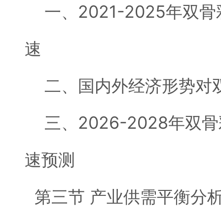
一、2021-2025年双
速
二、国内外经济形势对双
三、2026-2028年双
速预测
第三节 产业供需平衡分