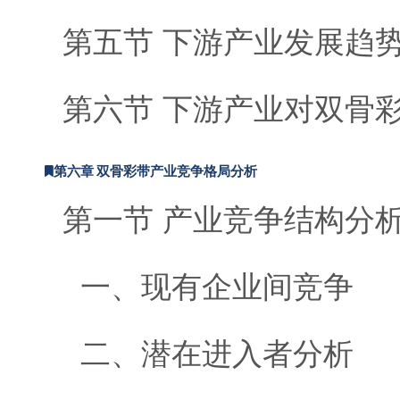
第五节 下游产业发展趋
第六节 下游产业对双骨
第六章 双骨彩带产业竞争格局分析
第一节 产业竞争结构分
一、现有企业间竞争
二、潜在进入者分析