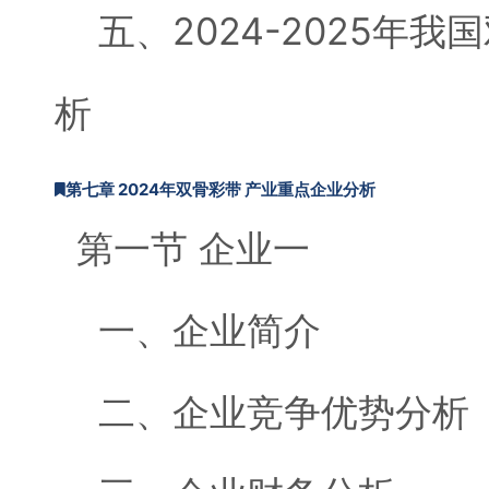
五、2024-2025年我
析
第七章 2024年双骨彩带 产业重点企业分析
第一节 企业一
一、企业简介
二、企业竞争优势分析