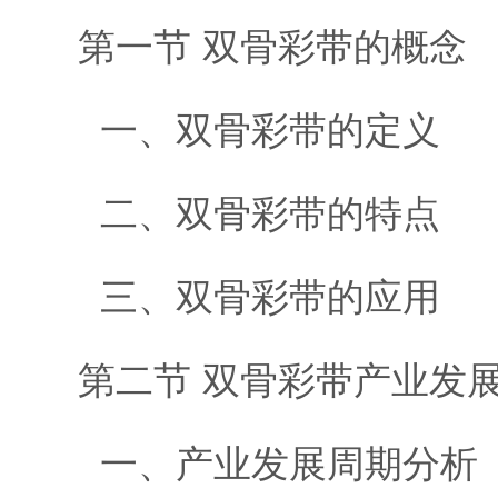
第一节 双骨彩带的概念
一、双骨彩带的定义
二、双骨彩带的特点
三、双骨彩带的应用
第二节 双骨彩带产业发
一、产业发展周期分析