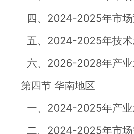
四、2024-2025年市
五、2024-2025年技
六、2026-2028年产
第四节 华南地区
一、2024-2025年产
二、2024-2025年市