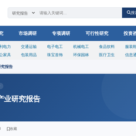
搜
究
市场调研
专项调研
可行性研究
投资
利电力
交通运输
电子电工
机械电工
食品饮料
服装
公家具
包装用品
珠宝首饰
环保园林
医疗卫生
信息
研究报告
势
窗产业研究报告
印
收藏