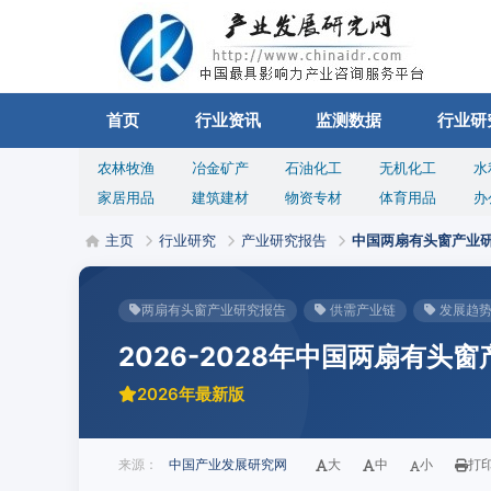
首页
行业资讯
监测数据
行业研
农林牧渔
冶金矿产
石油化工
无机化工
水
家居用品
建筑建材
物资专材
体育用品
办
主页
行业研究
产业研究报告
中国两扇有头窗产业
两扇有头窗产业研究报告
供需产业链
发展趋
2026-2028年中国两扇有头
2026年最新版
来源：
中国产业发展研究网
大
中
小
打