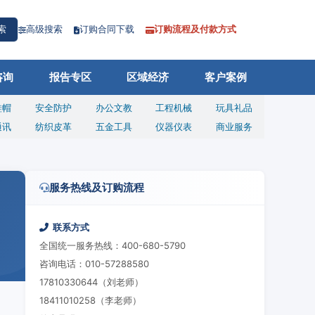
高级搜索
订购合同下载
订购流程及付款方式
索
咨询
报告专区
区域经济
客户案例
鞋帽
安全防护
办公文教
工程机械
玩具礼品
通讯
纺织皮革
五金工具
仪器仪表
商业服务
服务热线及订购流程
联系方式
全国统一服务热线：400-680-5790
咨询电话：010-57288580
17810330644（刘老师）
18411010258（李老师）