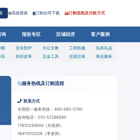
高级搜索
订购合同下载
订购流程及付款方式
索
咨询
报告专区
区域经济
客户案例
鞋帽
安全防护
办公文教
工程机械
玩具礼品
通讯
纺织皮革
五金工具
仪器仪表
商业服务
服务热线及订购流程
联系方式
全国统一服务热线：400-680-5790
咨询电话：010-57288580
17810330644（刘老师）
18411010258（李老师）