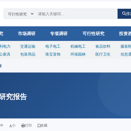
搜
究
市场调研
专项调研
可行性研究
投资
利电力
交通运输
电子电工
机械电工
食品饮料
服装
公家具
包装用品
珠宝首饰
环保园林
医疗卫生
信息
告
研究报告
中
小
打印
收藏