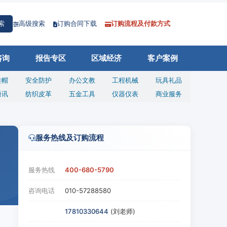
高级搜索
订购合同下载
订购流程及付款方式
索
咨询
报告专区
区域经济
客户案例
鞋帽
安全防护
办公文教
工程机械
玩具礼品
通讯
纺织皮革
五金工具
仪器仪表
商业服务
服务热线及订购流程
服务热线
400-680-5790
咨询电话
010-57288580
17810330644
(刘老师)