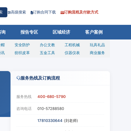
高级搜索
订购合同下载
订购流程及付款方式
索
咨询
报告专区
区域经济
客户案例
鞋帽
安全防护
办公文教
工程机械
玩具礼品
通讯
纺织皮革
五金工具
仪器仪表
商业服务
服务热线及订购流程
服务热线
400-680-5790
咨询电话
010-57288580
17810330644
(刘老师)