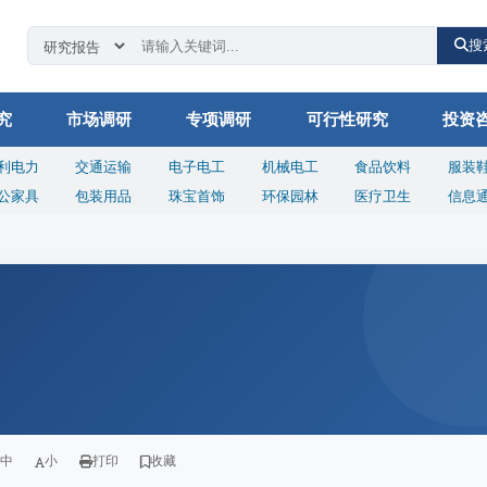
搜
究
市场调研
专项调研
可行性研究
投资
利电力
交通运输
电子电工
机械电工
食品饮料
服装
公家具
包装用品
珠宝首饰
环保园林
医疗卫生
信息
中
小
打印
收藏