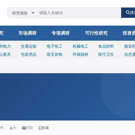
搜
究
市场调研
专项调研
可行性研究
投资
利电力
交通运输
电子电工
机械电工
食品饮料
服装
公家具
包装用品
珠宝首饰
环保园林
医疗卫生
信息
中
小
打印
收藏