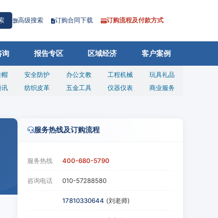
高级搜索
订购合同下载
订购流程及付款方式
索
咨询
报告专区
区域经济
客户案例
鞋帽
安全防护
办公文教
工程机械
玩具礼品
通讯
纺织皮革
五金工具
仪器仪表
商业服务
服务热线及订购流程
服务热线
400-680-5790
咨询电话
010-57288580
17810330644
(刘老师)