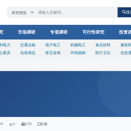
搜
究
市场调研
专项调研
可行性研究
投资
利电力
交通运输
电子电工
机械电工
食品饮料
服装
公家具
包装用品
珠宝首饰
环保园林
医疗卫生
信息
中
小
打印
收藏