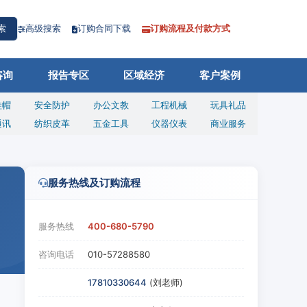
高级搜索
订购合同下载
订购流程及付款方式
索
咨询
报告专区
区域经济
客户案例
鞋帽
安全防护
办公文教
工程机械
玩具礼品
通讯
纺织皮革
五金工具
仪器仪表
商业服务
服务热线及订购流程
服务热线
400-680-5790
咨询电话
010-57288580
17810330644
(刘老师)