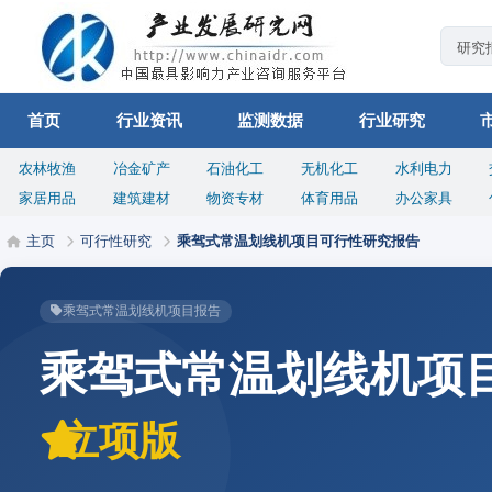
首页
行业资讯
监测数据
行业研究
农林牧渔
冶金矿产
石油化工
无机化工
水利电力
家居用品
建筑建材
物资专材
体育用品
办公家具
主页
可行性研究
乘驾式常温划线机项目可行性研究报告
乘驾式常温划线机项目报告
乘驾式常温划线机项
立项版