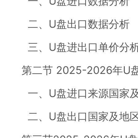
一、U盘进口数据分析
二、U盘出口数据分析
三、U盘进出口单价分
第二节 2025-2026
一、U盘进口来源国家
二、U盘出口国家及地