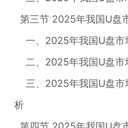
第三节 2025年我国U
一、2025年我国U盘市
二、2025年我国U盘市
三、2025年我国U盘市
析
第四节 2025年我国U