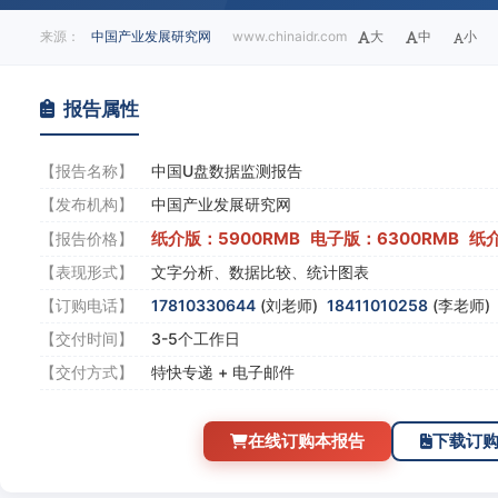
来源：
中国产业发展研究网
www.chinaidr.com
大
中
小
报告属性
【报告名称】
中国U盘数据监测报告
【发布机构】
中国产业发展研究网
纸介版：5900RMB 电子版：6300RMB 纸
【报告价格】
【表现形式】
文字分析、数据比较、统计图表
【订购电话】
17810330644
(刘老师)
18411010258
(李老师
【交付时间】
3-5个工作日
【交付方式】
特快专递 + 电子邮件
在线订购本报告
下载订