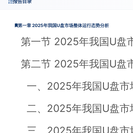
报告目录
第一章 2025年我国U盘市场整体运行态势分析
第一节 2025年我国U
第二节 2025年我国U
一、2025年我国U盘市
二、2025年我国U盘市
三、2025年我国U盘市