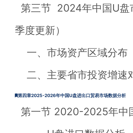
第三节 2024年中国U
季度更新）
一、市场资产区域分布
二、主要省市投资增速
第四章2025-2026年中国U盘进出口贸易市场数据分析
第一节 2020-2025