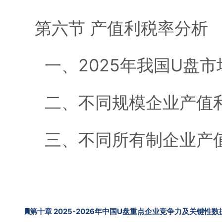
第六节 产值利税率分析
一、2025年我国U盘市
二、不同规模企业产值
三、不同所有制企业产
第十章 2025-2026年中国U盘重点企业竞争力及关键性