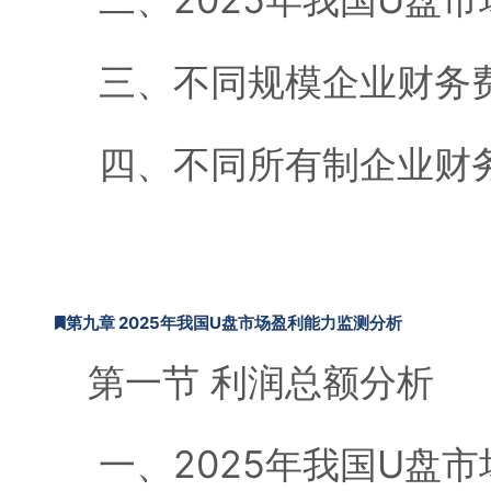
三、不同规模企业财务
四、不同所有制企业财
第九章 2025年我国U盘市场盈利能力监测分析
第一节 利润总额分析
一、2025年我国U盘市