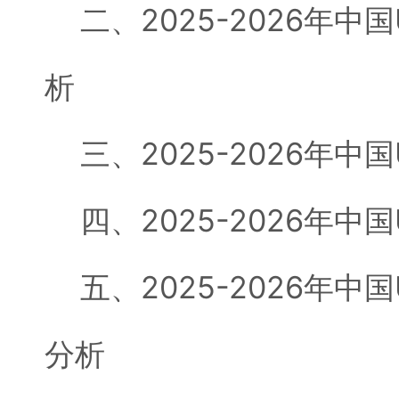
二、2025-2026年中
析
三、2025-2026年中
四、2025-2026年中
五、2025-2026年中
分析