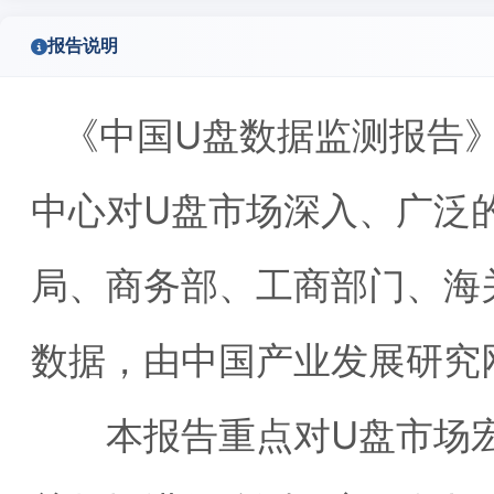
报告说明
《中国U盘数据监测报告
中心对U盘市场深入、广泛
局、商务部、工商部门、海
数据，由中国产业发展研究
本报告重点对U盘市场宏