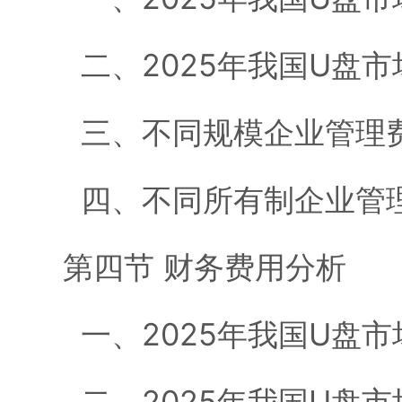
二、2025年我国U盘市
三、不同规模企业管理
四、不同所有制企业管
第四节 财务费用分析
一、2025年我国U盘市
二、2025年我国U盘市