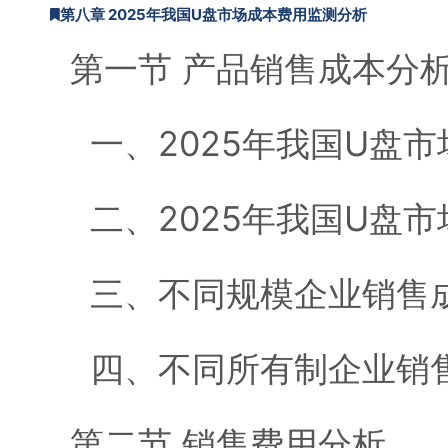
第八章 2025年我国U盘市场成本费用监测分析
第一节 产品销售成本分
一、2025年我国U盘市
二、2025年我国U盘市
三、不同规模企业销售
四、不同所有制企业销
第二节 销售费用分析