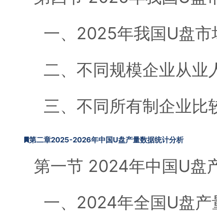
一、2025年我国U盘市
二、不同规模企业从业
三、不同所有制企业比
第二章2025-2026年中国U盘产量数据统计分析
第一节 2024年中国U盘
一、2024年全国U盘产