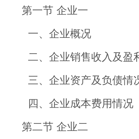
第一节 企业一
一、企业概况
二、企业销售收入及盈
三、企业资产及负债情
四、企业成本费用情况
第二节 企业二