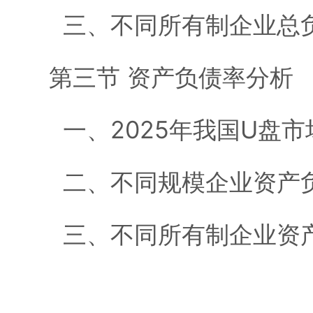
三、不同所有制企业总
第三节 资产负债率分析
一、2025年我国U盘市
二、不同规模企业资产
三、不同所有制企业资